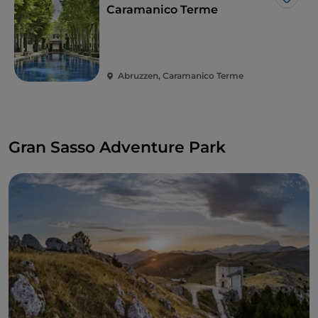
Der Zugang zur Grünanlage
Il Pisciarello
ist
Like
Caramanico Terme
kostenlos, bezahlen muss nur wer an den
Aktivitäten teilnehmen möchte.
Abruzzen, Caramanico Terme
Gran Sasso Adventure Park