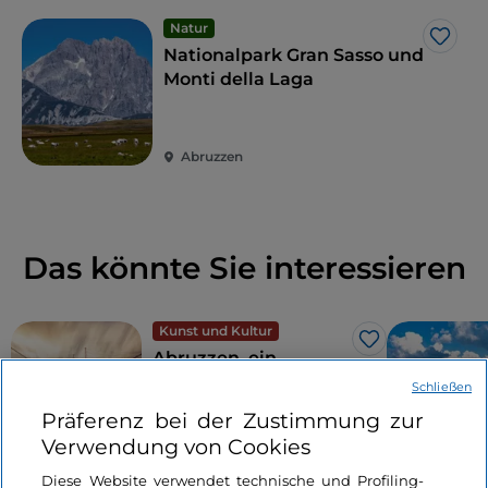
Natur
Like
Nationalpark Gran Sasso und
Monti della Laga
Abruzzen
Das könnte Sie interessieren
Kunst und Kultur
Like
Abruzzen, ein
Naturerlebnis
Schließen
zwischen Meer und
Präferenz bei der Zustimmung zur
Bergen
Verwendung von Cookies
4 Minuten
Diese Website verwendet technische und Profiling-