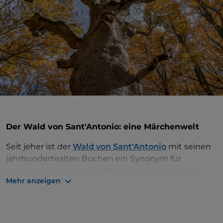
Der Wald von Sant'Antonio: eine Märchenwelt
Seit jeher ist der
Wald von Sant'Antonio
mit seinen
jahrhundertealten Buchen ein Synonym für
märchenhafte Landschaften und gilt als heiliger
Mehr anzeigen
Wald, der in der Klassik dem Gott
Jupiter
gewidmet
war und erst im Mittelalter im Namen des heutigen
Heiligen geweiht wurde.