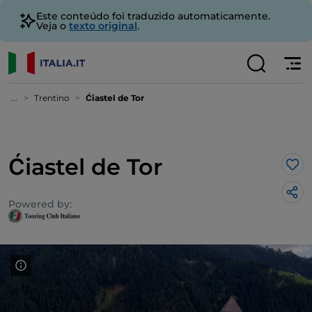
Este conteúdo foi traduzido automaticamente.
Veja o
texto original
.
...
Trentino
Ćiastel de Tor
Ćiastel de Tor
Gos
Powered by: