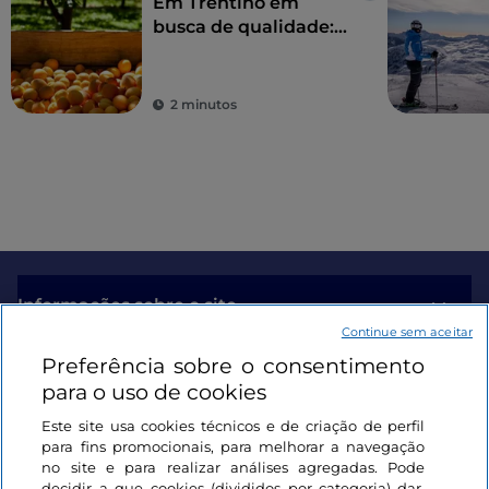
Em Trentino em
busca de qualidade:
os alperces do Vale
Venosta
2 minutos
Informações sobre o site
Continue sem aceitar
Preferência sobre o consentimento
Ligações úteis
para o uso de cookies
Este site usa cookies técnicos e de criação de perfil
Iniciar sessão
para fins promocionais, para melhorar a navegação
no site e para realizar análises agregadas. Pode
Mantenha-se em contacto
decidir a que cookies (divididos por categoria) dar,