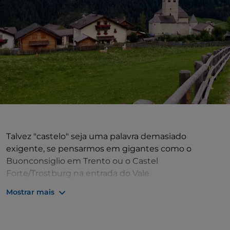
Talvez "castelo" seja uma palavra demasiado
exigente, se pensarmos em gigantes como o
Buonconsiglio em Trento ou o Castel
Forte/Trostburg na entrada do Vale
Gardena/Gadertal. Para a história da arquitetura, seria
Mostrar mais
simplesmente uma torre residencial isolada de
origens do século XIII, à qual foram posteriormente
adicionados dois andares, uma muralha circundante