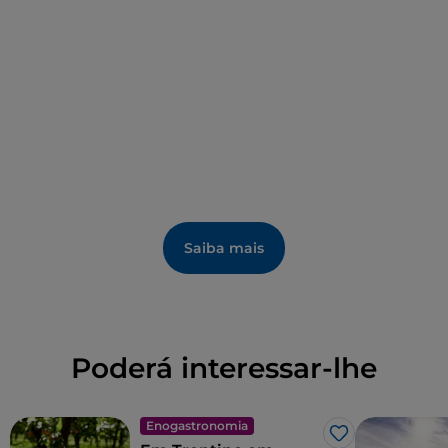
O
Museu Ladino
é um ponto de identidade tanto
para aqueles que sempre viveram em Val Badia
como para as dezenas de milhares de residentes nos
outros quatro vales alpinos onde se fala ladino. É
uma língua transmitida de geração em geração,
agora reconhecida como tal pela Província
Autónoma de Bolzano/Bozen.
Saiba mais
Poderá interessar-lhe
Enogastronomia
Gosto