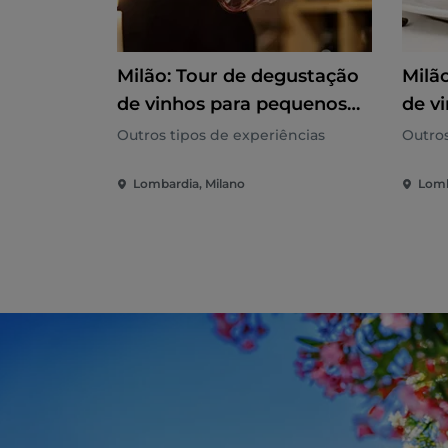
Milão: Tour de degustação
Milã
de vinhos para pequenos
de v
grupos
grup
Outros tipos de experiências
Outros
Lombardia, Milano
Lomb