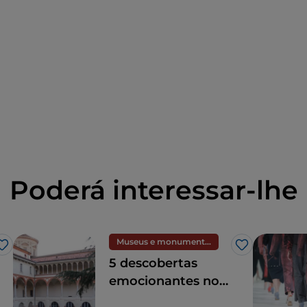
Poderá interessar-lhe
Museus e monumentos
Gosto
Gosto
5 descobertas
emocionantes no
Museu Nacional de