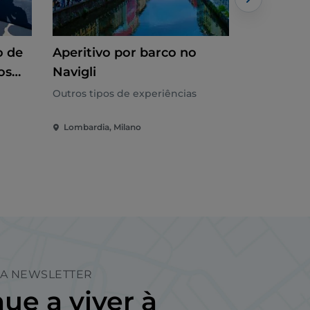
o de
Aperitivo por barco no
Milão: Au
os
Navigli
italiana 
Outros tipos de experiências
Outros tipo
 de
Lombardia, Milano
Lombardia,
A NEWSLETTER
ue a viver à