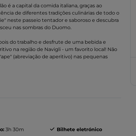
o é a capital da comida italiana, graças ao
cia de diferentes tradições culinárias de todo o
ie" neste passeio tentador e saboroso e descubra
 nasceu nas sombras do Duomo.
ois do trabalho e desfrute de uma bebida e
ivo na região de Navigli - um favorito local! Não
pe" (abreviação de aperitivo) nas pequenas
iferentes maneiras de saborear o aperitivo
té o verdadeiro aperitivo milanês em um bar, com
o:
3h 30m
Bilhete eletrónico