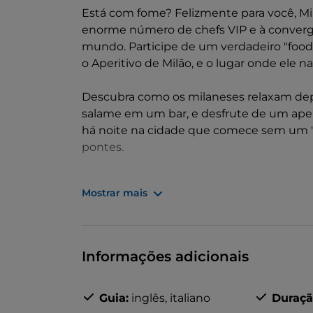
Está com fome? Felizmente para você, Milã
enorme número de chefs VIP e à convergên
mundo. Participe de um verdadeiro "food
o Aperitivo de Milão, e o lugar onde ele
Descubra como os milaneses relaxam dep
salame em um bar, e desfrute de um aperit
há noite na cidade que comece sem um "a
pontes.
Junto com seu "foodie", você descobrirá d
Mostrar mais
milanês, desde a versão vendida na rua a
um sortimento de deliciosos petiscos.
Informações adicionais
Guia:
inglês,
italiano
Duraçã