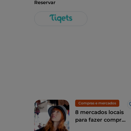
Reservar
Compras e mercados
8 mercados locais
para fazer compras
em Milão: moda