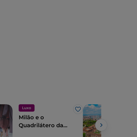
Luxo
Arte
Gosto
Milão e o
Mil
Quadrilátero da
urb
Moda