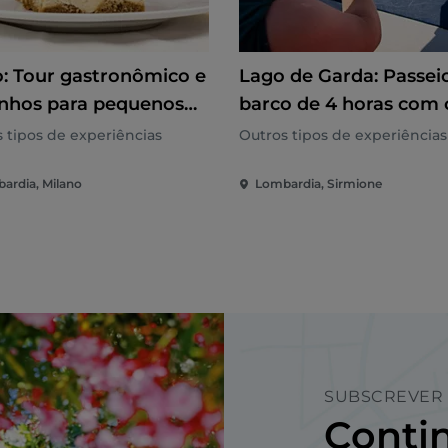
o: Tour gastronômico e
Lago de Garda: Passei
inhos para pequenos
barco de 4 horas com 
os
Castelos Scaliger +
 tipos de experiências
Outros tipos de experiências
degustação de vinhos
ardia, Milano
Lombardia, Sirmione
Sirmione
SUBSCREVER 
Contin