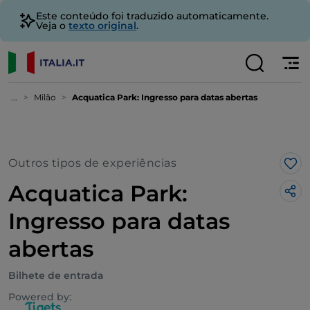
Este conteúdo foi traduzido automaticamente.
Veja o
texto original
.
...
Milão
Acquatica Park: Ingresso para datas abertas
Outros tipos de experiências
Gos
Acquatica Park:
Ingresso para datas
abertas
Bilhete de entrada
Powered by: