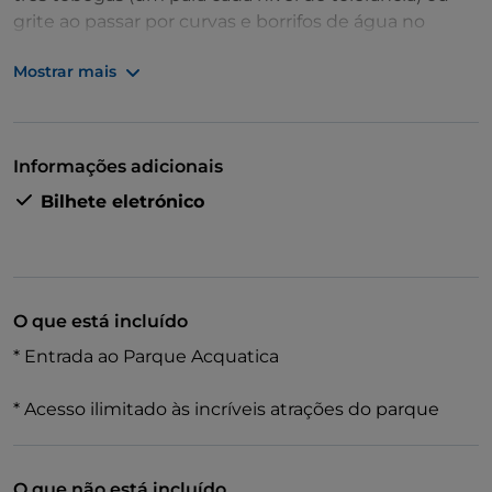
grite ao passar por curvas e borrifos de água no
_Crazy River_! Tudo isso no Acquatica Park, que está
Mostrar mais
cheio de aventuras molhadas!
Informações adicionais
Bilhete eletrónico
O que está incluído
* Entrada ao Parque Acquatica
* Acesso ilimitado às incríveis atrações do parque
O que não está incluído