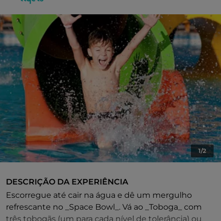
1/2
DESCRIÇÃO DA EXPERIÊNCIA
Escorregue até cair na água e dê um mergulho
refrescante no _Space Bowl_. Vá ao _Toboga_ com
três tobogãs (um para cada nível de tolerância) ou