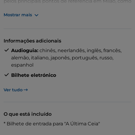
pelos principais pontos de referência em Milão, como
a Sforzesco e o Castelo Sforzesco.
Mostrar mais
Embarque e desembarque em várias paragens para
explorar a cidade. Este passeio combina arte e
turismo na cidade.
Informações adicionais
Audioguia:
chinês,
neerlandês,
inglês,
francês,
alemão,
italiano,
japonês,
português,
russo,
espanhol
Bilhete eletrónico
Ver tudo
O que está incluído
* Bilhete de entrada para "A Última Ceia"