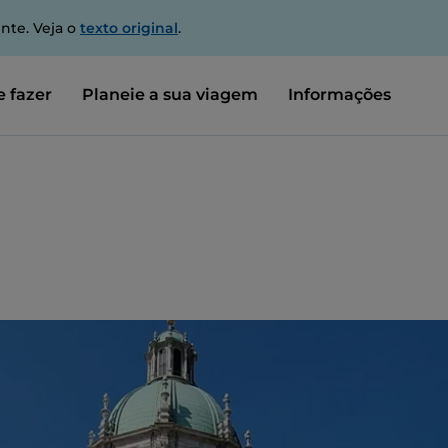
nte. Veja o
texto original
.
 fazer
Planeie a sua viagem
Informações