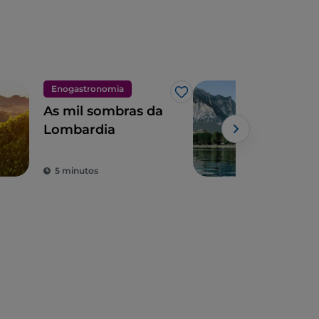
Enogastronomia
Cida
Gosto
As mil sombras da
7 ci
Lombardia
men
hor
de 
5 minutos
3 m