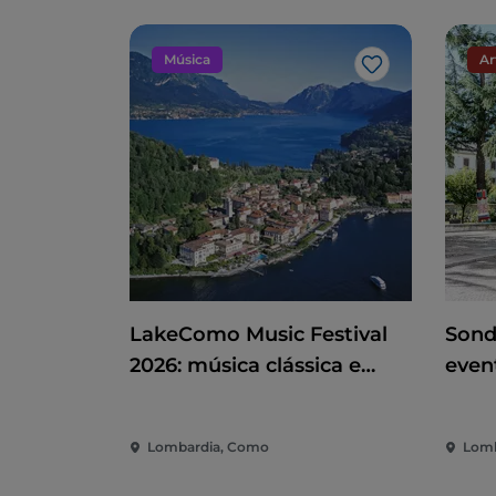
Música
Ar
Gosto
LakeComo Music Festival
Sond
2026: música clássica e
even
contemporânea entre vilas
dive
e jardins no Lago de Como
cida
Lombardia, Como
Lomb