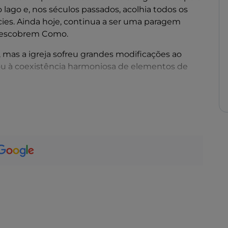
lago e, nos séculos passados, acolhia todos os
es. Ainda hoje, continua a ser uma paragem
 descobrem Como.
, mas a igreja sofreu grandes modificações ao
ou à coexistência harmoniosa de elementos de
grande rosácea no centro, grandes janelas e
as poderosas sustentam grandes abóbadas
rias, estátuas e outras obras de arte.
 chegam à catedral é a
Porta da Rã
, no lado
nascentista dedicada ao Triunfo da Virgem,
rã que indicaria o nível atingido pelas águas do