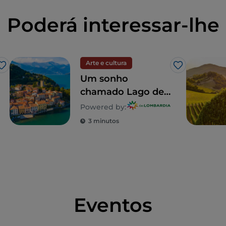
Poderá interessar-lhe
Arte e cultura
Gosto
Gosto
Um sonho
chamado Lago de
Como: um passeio
Powered by:
para descobrir 5
3 minutos
moradias
inesquecíveis
Eventos