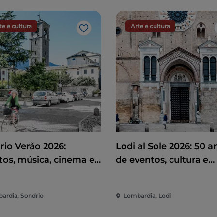
te e cultura
Arte e cultura
Gosto
rio Verão 2026:
Lodi al Sole 2026: 50 a
tos, música, cinema e
de eventos, cultura e
rsão no coração da
espetáculo no coração
de
Lodi
ardia, Sondrio
Lombardia, Lodi