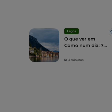
Lagos
O que ver em
Como num dia: 7
marcos
imperdíveis
3 minutos