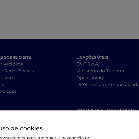
 SOBRE O SITE
LIGAÇÕES ÚTEIS
Privacidade
ENIT S.p.A.
re Redes Sociais
Ministério do Turismo
Cookies
Open Library
de
Diretrizes de interoperabilid
ndições
MANTENHA-SE EM CONTACTO
uso de cookies
s promocionais, para melhorar a navegação no