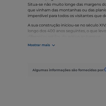
Situa-se não muito longe das margens do 
que vinham das montanhas ou das planíci
imperdível para todos os visitantes que
A sua construção iniciou-se no século XIV
longo dos 400 anos seguintes, o que lev
diferentes estilos, do gótico ao barroco.
Mostrar mais
A
fachada
é elegante e esguia, com uma 
numerosas estátuas. No interior, colun
ricamente decoradas. Há esculturas, tapeça
Mas o que mais intriga os visitantes que
Algumas informações são fornecidas por:
esquerdo da catedral. Nesta passagem re
encontra-se uma pequena estátua de uma 
lago durante um transbordo.