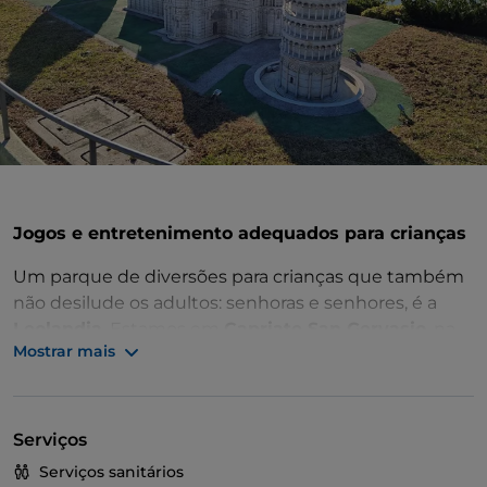
Jogos e entretenimento adequados para crianças
Um parque de diversões para crianças que também
não desilude os adultos: senhoras e senhores, é a
Leolandia
. Estamos em
Capriate San Gervasio
, na
Mostrar mais
província de Bérgamo, a 20 minutos de carro de
Milão, e aqui, para além de numerosos passeios, pode
realizar o sonho de conhecer ao vivo os favoritos dos
mais pequenos. De
PJ Masks - Super Pijama
a
Serviços
Masha e o Urso,
de
Bing e Flop
a
Ladybug
, e isto só
Serviços sanitários
para citar alguns.