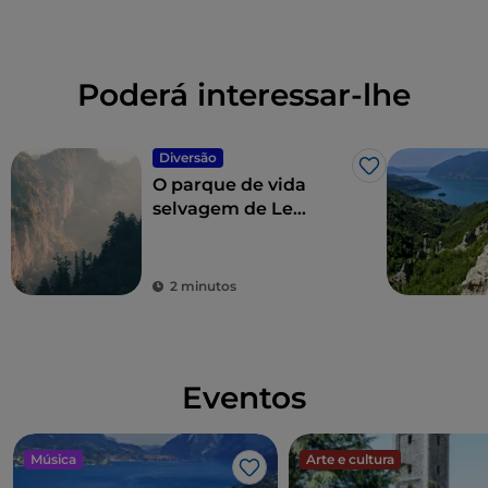
Poderá interessar-lhe
Diversão
Gosto
O parque de vida
selvagem de Le
Cornelle, o reino
animal em 12 hectares
2 minutos
Eventos
Música
Arte e cultura
Gosto