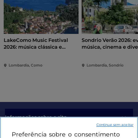
LakeComo Music Festival
Sondrio Verão 2026: e
2026: música clássica e
música, cinema e dive
contemporânea entre vilas e
coração da cidade
jardins no Lago de Como
Lombardia, Como
Lombardia, Sondrio
Informações sobre o site
Continue sem aceitar
Preferência sobre o consentimento
Ligações úteis