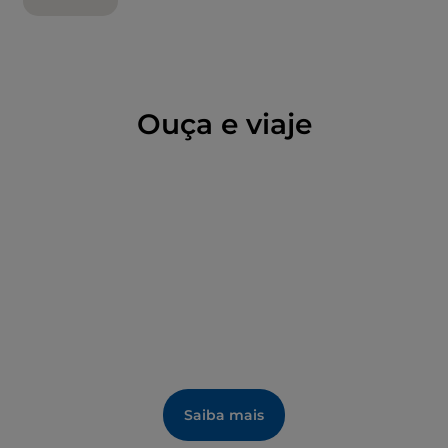
No total, esperam por si mais de 40 passeios e
atrações, espetáculos, maquilhagem para crianças e
muitas áreas temáticas. Para alegrar a sua passagem
pelo parque, conte passar cerca de seis horas no
Ouça e viaje
mesmo, pois não faltam zonas de refrescos nem
espaço para um piquenique.
Saiba mais