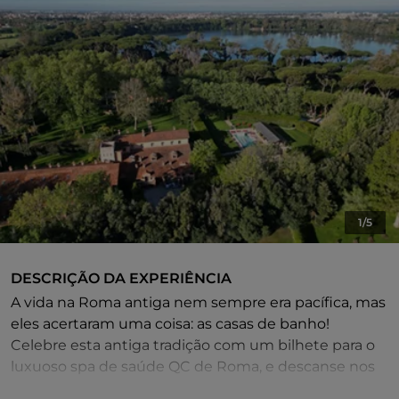
1/5
DESCRIÇÃO DA EXPERIÊNCIA
A vida na Roma antiga nem sempre era pacífica, mas
eles acertaram uma coisa: as casas de banho!
Celebre esta antiga tradição com um bilhete para o
luxuoso spa de saúde QC de Roma, e descanse nos
abençoados banhos termais. Reme ao redor ao sol,