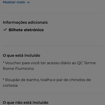
Mostrar mais
cercado por uma arquitetura opulenta e natureza
frondosa.
Informações adicionais
Bilhete eletrónico
O que está incluído
* Voucher para você ter acesso diário ao QC Terme
Rome Fiumicino
* Roupão de banho, toalha e par de chinelos de
cortesia
O que não está incluído