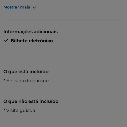
espetacular perto de Roma, caminhe por trilhos
Mostrar mais
fáceis, explore bosques únicos cheios de ruínas
antigas e espreite para dentro de grutas antigas.
Tudo isto num parque encomendado pelo Papa
Gregório XVI no início do século XIX!
Informações adicionais
Bilhete eletrónico
O que está incluído
* Entrada do parque
O que não está incluído
* Visita guiada