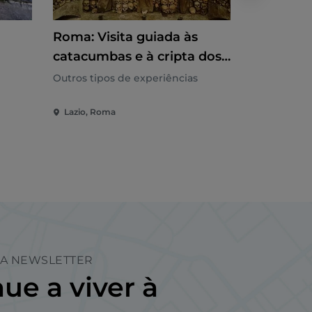
Roma: Visita guiada às
Basílica 
catacumbas e à cripta dos
Latrão: t
do
capuchinhos + traslado
Claustro
Outros tipos de experiências
Outros tipo
Lazio, Roma
Lazio, Rom
A NEWSLETTER
ue a viver à