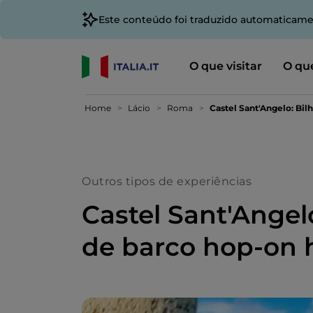
Este conteúdo foi traduzido automaticame
O que visitar
O que
Home
Lácio
Roma
Castel Sant'Angelo: Bil
Outros tipos de experiências
Castel Sant'Angel
de barco hop-on 