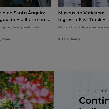
elo de Santo Ângelo:
Museus do Vaticano:
 guiado + bilhete sem
Ingresso Fast Track +
Excursão aos Jardins 
 tipos de experiências
Outros tipos de experiências
Vaticano em um
o, Roma
Lazio, Roma
microônibus
SUBSCREVER 
Contin