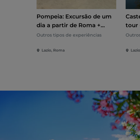
Pompeia: Excursão de um
Cast
dia a partir de Roma +
tour
Almoço
filas
Outros tipos de experiências
Outros
Lazio, Roma
Lazi