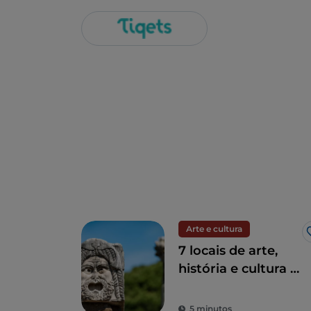
Arte e cultura
7 locais de arte,
história e cultura a
uma hora de Roma
5 minutos