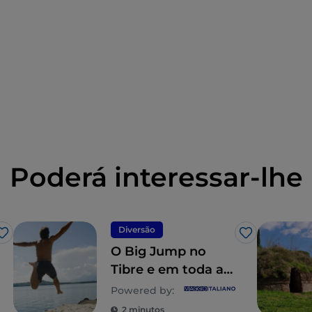
Poderá interessar-lhe
Diversão
Gosto
Gosto
O Big Jump no
Tibre e em toda a
Europa
Powered by:
2 minutos