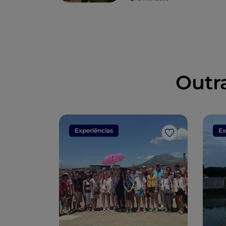
Outr
Experiências
Ex
Gosto