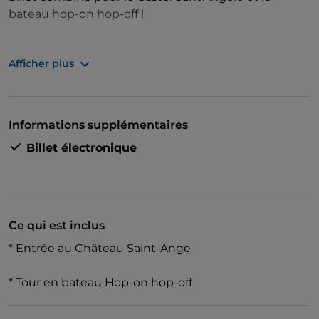
bateau hop-on hop-off !
Au château historique de Sant'Angelo, le passé
Afficher plus
prend vie autour de vous alors que vous explorez
chaque recoin de cette majestueuse forteresse.
Admirez les fresques, déambulez dans les couloirs
décorés et profitez de vues panoramiques
Informations supplémentaires
incroyables sur la ville.
Billet électronique
N'oubliez pas que vous pouvez utiliser le bateau
hop-on hop-off pour vous y rendre, ainsi que pour
accéder à de nombreuses autres attractions !
Ce qui est inclus
* Entrée au Château Saint-Ange
* Tour en bateau Hop-on hop-off