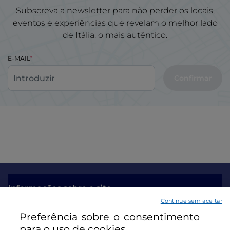
Subscreva a newsletter para não perder os locais,
eventos e experiências que revelam o melhor lado
de Itália: o mais autêntico.
E-MAIL
Confirmar
Informações sobre o site
Continue sem aceitar
Preferência sobre o consentimento
Ligações úteis
para o uso de cookies