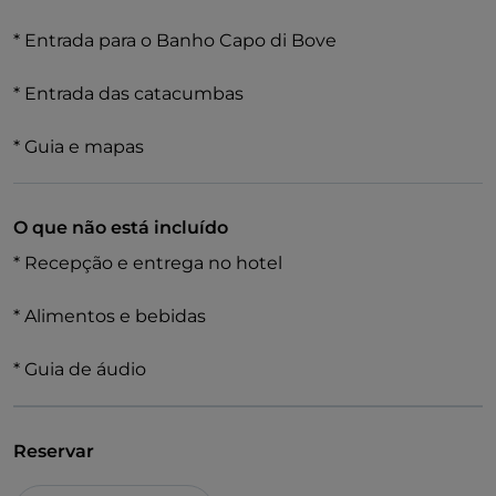
É uma viagem única por Roma, serpenteando ao
* Entrada para o Banho Capo di Bove
longo de antigos paralelepípedos que datam de 321
a.C. É uma das maiores áreas arqueológicas da
* Entrada das catacumbas
Europa, com uma extensão de 4580 hectares e
repleta de 2000 anos de história.
* Guia e mapas
O que não está incluído
* Recepção e entrega no hotel
* Alimentos e bebidas
* Guia de áudio
Reservar