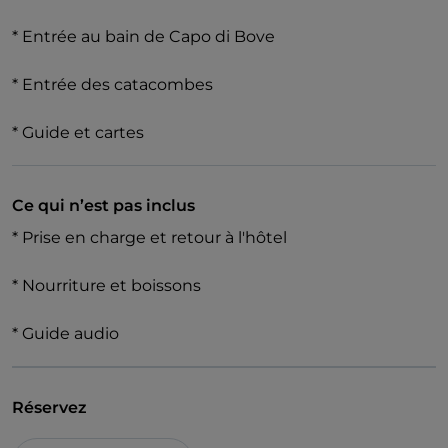
Commode.
* Entrée au bain de Capo di Bove
C'est un voyage unique à travers Rome, qui serpente
le long d'anciens pavés datant de 321 avant J.-C.
* Entrée des catacombes
C'est l'une des plus belles villes d'Europe. C'est l'une
des plus grandes zones archéologiques d'Europe,
* Guide et cartes
qui s'étend sur 4580 hectares et regorge de 2000
ans d'histoire.
Ce qui n’est pas inclus
* Prise en charge et retour à l'hôtel
* Nourriture et boissons
* Guide audio
Réservez