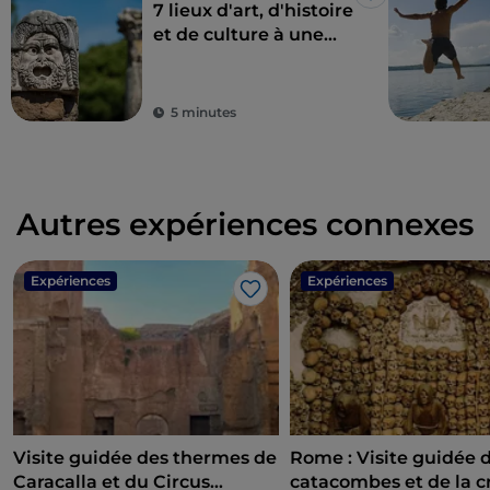
J’aime
7 lieux d'art, d'histoire
et de culture à une
heure de Rome
5 minutes
Autres expériences connexes
Expériences
Expériences
J’aime
Visite guidée des thermes de
Rome : Visite guidée 
Caracalla et du Circus
catacombes et de la c