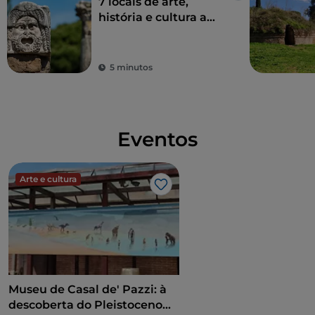
7 locais de arte,
história e cultura a
uma hora de Roma
5 minutos
Eventos
Arte e cultura
Gosto
Museu de Casal de' Pazzi: à
descoberta do Pleistoceno