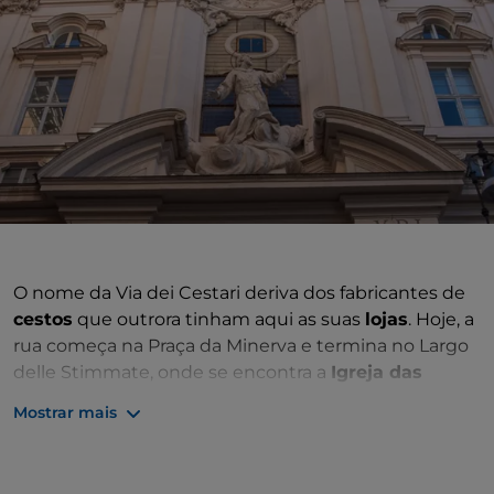
O nome da Via dei Cestari deriva dos fabricantes de
cestos
que outrora tinham aqui as suas
lojas
. Hoje, a
rua começa na Praça da Minerva e termina no Largo
delle Stimmate, onde se encontra a
Igreja das
Santíssimas Estigmas de São Francisco
. Razão pela
Mostrar mais
qual, no século XVII, a Via dei Cestari era referida
como
"estrada pública que passa em frente à igreja
das Sagradas Estigmas de São Francisco".