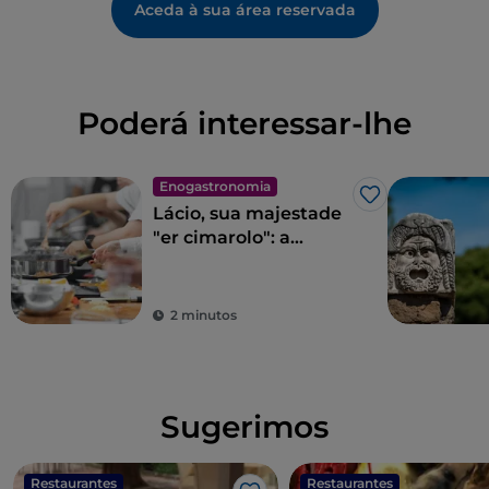
Aceda à sua área reservada
Poderá interessar-lhe
Enogastronomia
Gosto
Lácio, sua majestade
"er cimarolo": a
alcachofra romana
IGP
2 minutos
Sugerimos
Restaurantes
Restaurantes