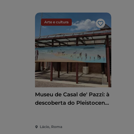
Arte e cultura
Gosto
Museu de Casal de' Pazzi: à
descoberta do Pleistoceno
através de um percurso
multissensorial
Lácio, Roma