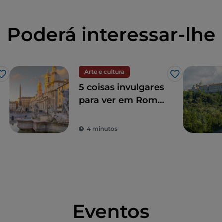
Poderá interessar-lhe
Arte e cultura
Gosto
Gosto
5 coisas invulgares
para ver em Roma
entre o sagrado e o
profano
4 minutos
Eventos