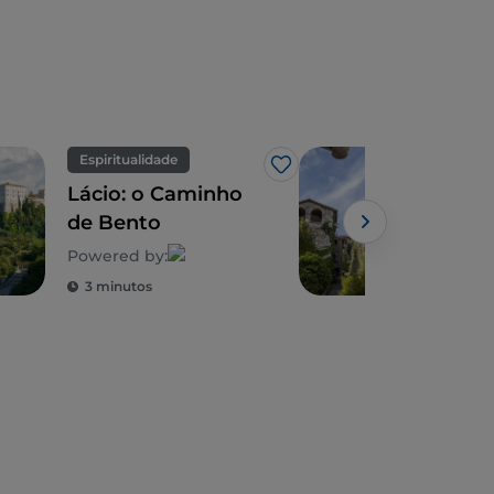
Espiritualidade
Espi
Gosto
Lácio: o Caminho
Lác
de Bento
de 
Powered by:
Powe
3 minutos
3 m