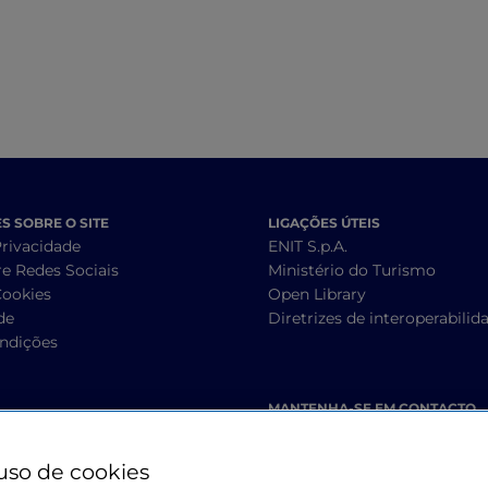
 SOBRE O SITE
LIGAÇÕES ÚTEIS
Privacidade
ENIT S.p.A.
re Redes Sociais
Ministério do Turismo
Cookies
Open Library
de
Diretrizes de interoperabilid
ndições
MANTENHA-SE EM CONTACTO
uso de cookies