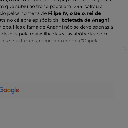
im que subiu ao trono papal em 1294, sofreu a
ácio pelos homens de
Filipe IV, o Belo, rei de
ata no célebre episódio da "
bofetada de Anagni
"
igidos. Mas a fama de Anagni não se deve apenas a
de-nos pela maravilha das suas abóbadas com
m os seus frescos, recordada como a "Capela
i não terminam aqui: caminhando pela rua
s biforas e a ampla arcada de dois arcos do palácio
o XIII, onde poderá visitar os espaços dos grandes
no
e do Lácio Meridional. Mais adiante, o Palazzo
) é também um austero edifício do século XII
e contínua entre vários edifícios medievais é a
ria exterior aberta ao estilo de Viterbo e uma
ulo XIX Albert von Barekow. A partir da Praça
rama da paisagem montanhosa.