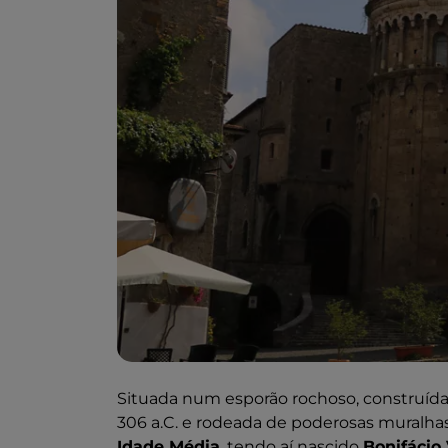
Situada num esporão rochoso, construíd
306 a.C. e rodeada de poderosas muralhas 
Idade Média
, tendo aí nascido
Bonifácio 