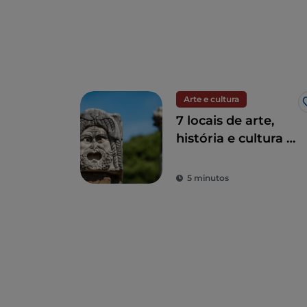
Arte e cultura
7 locais de arte,
história e cultura a
uma hora de Roma
5 minutos