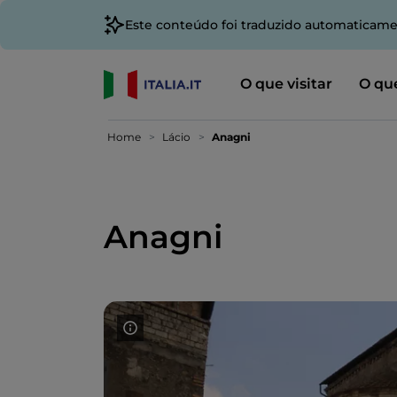
Este conteúdo foi traduzido automaticame
O que visitar
O que
Home
Lácio
Anagni
Anagni