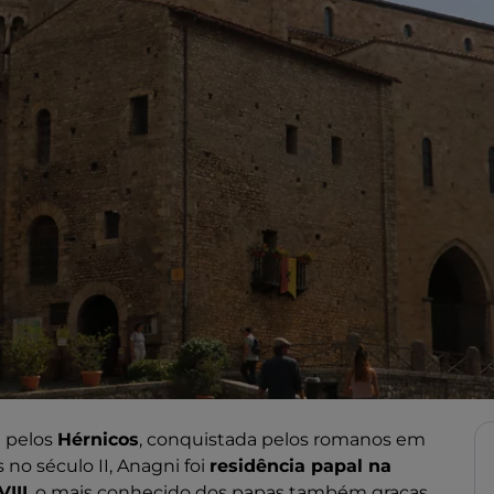
a pelos
Hérnicos
, conquistada pelos romanos em
no século II, Anagni foi
residência papal na
VIII
, o mais conhecido dos papas também graças