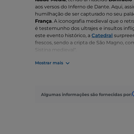
aos versos do Inferno de Dante. Aqui, ass
humilhação de ser capturado no seu pal
França
. A iconografia medieval que o retr
é testemunho dos ultrajes e insultos infl
este evento histórico, a
Catedral
surpreen
frescos, sendo a cripta de São Magno, co
Sistina medieval".
Mas os testemunhos medievais em Anagn
Mostrar mais
principal, a rua Vítor Emanuel, pode ver a
do Papa Bonifácio VIII, do início do sécul
salões com frescos e o
Museu Bonifacia
Comunale (que serve de Câmara Municipal
Algumas informações são fornecidas por:
com uma varanda do século XV. Igualment
Casa Barekow
no n.º 89, com uma escada
fachada decorada pelo pintor sueco do séc
Cavour pode desfrutar de um belo pano