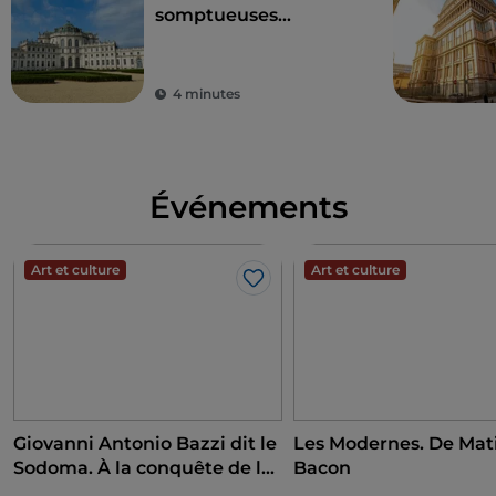
somptueuses
résidences des Savoie
4 minutes
Événements
Art et culture
Art et culture
J’aime
Giovanni Antonio Bazzi dit le
Les Modernes. De Mati
Sodoma. À la conquête de la
Bacon
Renaissance