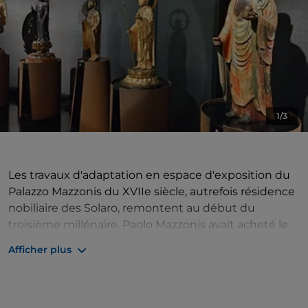
1/3
Les travaux d'adaptation en espace d'exposition du
Palazzo Mazzonis du XVIIe siècle, autrefois résidence
nobiliaire des Solaro, remontent au début du
troisième millénaire. Paolo Mazzonis avait acheté le
bâtiment en 1870 pour en faire le siège de sa filature
Afficher plus
de coton, qui a cessé ses activités en 1965.
Les collections comprennent près de deux mille
trois cents pièces d'art asiatique du Néolithique au