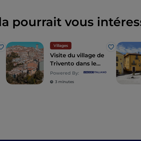
la pourrait vous intéres
Villages
J’aime
J’aime
Visite du village de
Trivento dans le
Molise central, où
Powered By:
la beauté se trouve
3 minutes
dans les détails