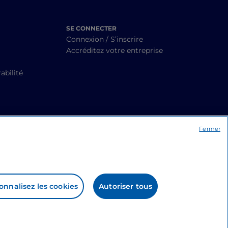
SE CONNECTER
Connexion / S’inscrire
Accréditez votre entreprise
abilité
Fermer
onnalisez les cookies
Autoriser tous