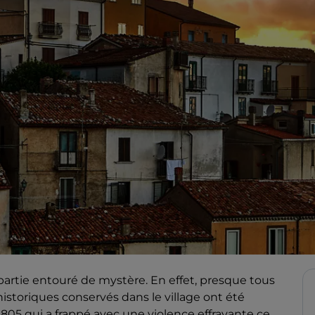
artie entouré de mystère. En effet, presque tous
istoriques conservés dans le village ont été
805 qui a frappé avec une violence effrayante ce