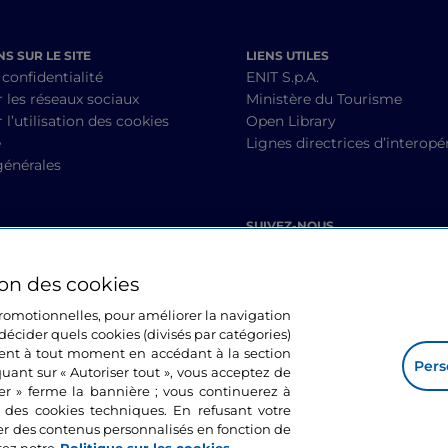
S SUR LE SITE
LIENS UTILES
 confidentialité
ENIT S.p.A.
r les réseaux sociaux
Ministère du Tourisme
 l’utilisation des cookies
Open Library
é
Lignes directrices d’interopér
générales
SUIVEZ-NOUS
ion des cookies
 promotionnelles, pour améliorer la navigation
décider quels cookies (divisés par catégories)
ment à tout moment en accédant à la section
Pers
quant sur « Autoriser tout », vous acceptez de
mer » ferme la bannière ; vous continuerez à
n des cookies techniques. En refusant votre
er des contenus personnalisés en fonction de