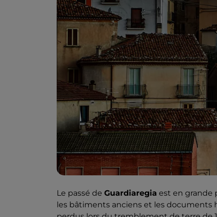
Le passé de
Guardiaregia
est en grande p
les bâtiments anciens et les documents h
perdus lors du tremblement de terre de 1