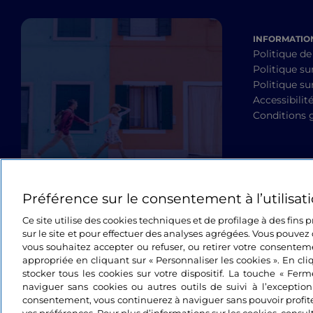
INFORMATION
Politique de
Politique su
Politique sur
Accessibilit
Conditions 
Préférence sur le consentement à l’utilisat
Ce site utilise des cookies techniques et de profilage à des fins
sur le site et pour effectuer des analyses agrégées. Vous pouvez 
vous souhaitez accepter ou refuser, ou retirer votre consente
appropriée en cliquant sur « Personnaliser les cookies ». En cli
stocker tous les cookies sur votre dispositif. La touche « Fer
naviguer sans cookies ou autres outils de suivi à l’exceptio
consentement, vous continuerez à naviguer sans pouvoir profit