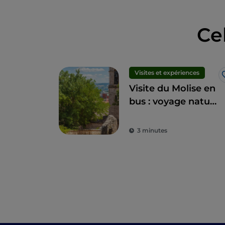
Ce
Visites et expériences
Visite du Molise en
bus : voyage nature
au milieu des
merveilles de la
3 minutes
région