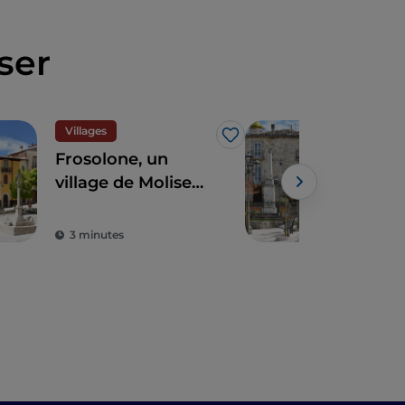
ser
Villages
Vill
J’aime
Frosolone, un
Ora
village de Molise
dan
parmi les plus
vill
beaux d'Italie
3 minutes
2 m