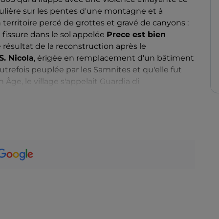
ticulière sur les pentes d'une montagne et à
territoire percé de grottes et gravé de canyons :
e fissure dans le sol appelée
Prece est bien
e résultat de la reconstruction après le
S. Nicola
, érigée en remplacement d'un bâtiment
utrefois peuplée par les Samnites et qu'elle fut
Âge, le village s'appelait Guardia di
tion d'avant-poste défensif de la ville voisine de
ges archéologiques sannites ont été découverts.
nie se trouvait à environ 3 kilomètres au sud-
r le bassin artificiel
du barrage d'Arcichiaro
,
lac et Guardiaregia s'étendent les spectaculaires
ve naturelle WWF de Guardiaregia-