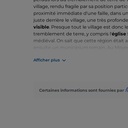
village, rendu fragile par sa position par
proximité immédiate d'une faille, dans un 
juste derrière le village, une très profond
visible
. Presque tout le village est donc l
tremblement de terre, y compris l'
église 
médiéval. On sait que cette région était a
ensuite
un municipium
romain. Au Moyen 
Campochiaro, ayant principalement la fonc
Afficher plus
Campochiaro
, où d'importants témoigna
Il est possible qu'une autre ancienne colo
ouest, dans le bassin maintenant occupé pa
construit sur le torrent Quirino. Entre le 
gorges du Quirino, incluses dans la
réser
Certaines informations sont fournies par :
Campochiaro
.