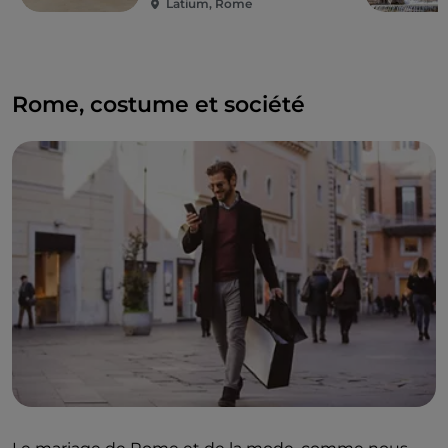
vaut le coup d'essayer.
Latium, Rome
Vous ne pouvez pas ne pas inclure dans ce petit
guide des endroits la plus belle et aimée par le
système de mode : la très célèbre
fontaine de Trevi
.
Rome, costume et société
Icône de la ville et lieu romantique par excellence,
elle a été protagoniste de grands films comme
La
Dolce Vita
et source d'inspiration pour de nombreux
artistes.
Aucun autre endroit n'aurait été plus approprié pour
fêter les 90 ans de la maison
Fendi
, qui pour
l'occasion a mis en scène un défilé inoubliable au
cours duquel les mannequins semblaient voltiger
sur la surface éclairée de l'eau de la fontaine.