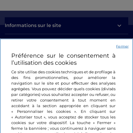
dépôt Vittoria de l'ATAC, c'est aujourd'hui un lieu de
choix pour les défilés glamour d'AltaRoma.
Que ce soit pour des défilés ou des lieux
Informations sur le site
emblématiques du système de la mode, Rome
abrite certains des espaces les plus évocateurs où la
Liens utiles
mode se fait, se porte et se vit. Et les découvrir est
Fermer
un rêve.
Préférence sur le consentement à
Se connecter
l’utilisation des cookies
Suivez-nous
Ce site utilise des cookies techniques et de profilage à
des fins promotionnelles, pour améliorer la
navigation sur le site et pour effectuer des analyses
agrégées. Vous pouvez décider quels cookies (divisés
par catégories) vous souhaitez accepter ou refuser, ou
retirer votre consentement à tout moment en
accédant à la section appropriée en cliquant sur
« Personnaliser les cookies ». En cliquant sur
« Autoriser tout », vous acceptez de stocker tous les
cookies sur votre dispositif. La touche « Fermer »
ferme la bannière ; vous continuerez à naviguer sans