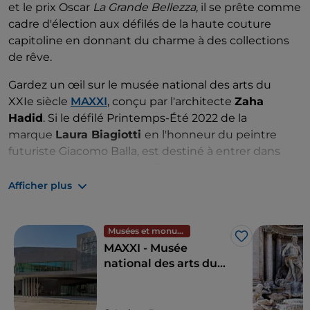
et le prix Oscar
La Grande Bellezza
, il se prête comme
cadre d'élection aux défilés de la haute couture
capitoline en donnant du charme à des collections
de rêve.
Gardez un œil sur le musée national des arts du
XXIe siècle
MAXXI
, conçu par l'architecte
Zaha
Hadid
. Si le défilé Printemps-Été 2022 de la
marque
Laura Biagiotti
en l'honneur du peintre
futuriste Giacomo Balla, est destiné à entrer dans
l'histoire, c'est souvent un lieu apprécié des marques
pendant la Fashion Week.
Afficher plus
Pour vous sentir sur le toit de Rome, vous devez
absolument faire face à la terrasse de la
Villa Miani
,
Musées et monuments
J’aime
d'où vous pourrez profiter d'une vue
MAXXI - Musée
imprenable. Cette demeure historique accueille des
national des arts du
événements et des fêtes et est le lieu idéal pour
XXIe siècle
essayer d'y accéder. Ce ne sera pas facile, mais ça