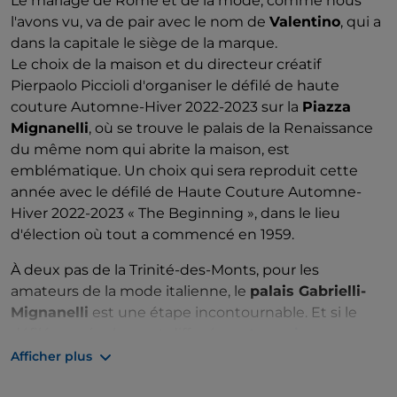
Le mariage de Rome et de la mode, comme nous
l'avons vu, va de pair avec le nom de
Valentino
, qui a
dans la capitale le siège de la marque.
Le choix de la maison et du directeur créatif
Pierpaolo Piccioli d'organiser le défilé de haute
couture Automne-Hiver 2022-2023 sur la
Piazza
Mignanelli
, où se trouve le palais de la Renaissance
du même nom qui abrite la maison, est
emblématique. Un choix qui sera reproduit cette
année avec le défilé de Haute Couture Automne-
Hiver 2022-2023 « The Beginning », dans le lieu
d'élection où tout a commencé en 1959.
À deux pas de la Trinité-des-Monts, pour les
amateurs de la mode italienne, le
palais Gabrielli-
Mignanelli
est une étape incontournable. Et si le
défilé sera également diffusé en
streaming sur
Valentino.com
le 8 juillet 2022 à 20 h 00, pour
Afficher plus
découvrir l'histoire de la maison historique et de ses