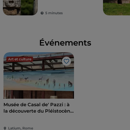
5 minutes
Événements
Art et culture
J’aime
Musée de Casal de' Pazzi : à
la découverte du Pléistocène
à travers un parcours
multisensoriel
Latium, Rome