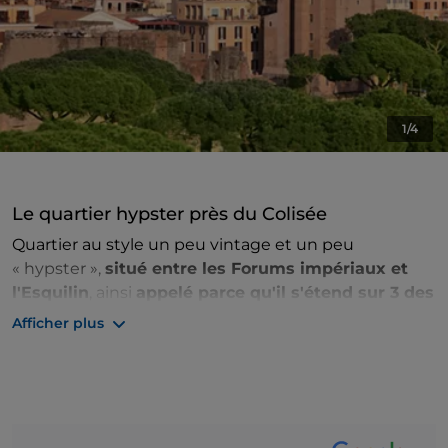
1/4
Le quartier hypster près du Colisée
Quartier au style un peu vintage et un peu
« hypster »,
situé entre les Forums impériaux et
l'Esquilin
, ainsi
appelé parce qu'il s'étend sur 3 des
sept collines de Rome
(Esquilin, Viminale et
Afficher plus
Quirinale).
C'est le
premier quartier de Rome
, composé de
pavés, de ruelles étroites et de petites places, de
musées, d'ateliers d'artisans et de boutiques vintage,