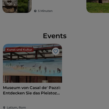
von Rom entfernt
5 Minuten
Events
Kunst und Kultur
Like
Museum von Casal de' Pazzi:
Entdecken Sie das Pleistozän
auf einem multisensorischen
Weg
Latium, Rom