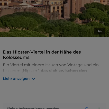
1/4
Das Hipster-Viertel in der Nähe des
Kolosseums
Ein
Viertel mit einem Hauch von Vintage und ein
bisschen „Hipster“,
das sich zwischen den
Kaiserforen und dem Esquilin-Hügel befindet
. Es
Mehr anzeigen
wird so
genannt, weil es sich auf drei der sieben
Hügel Roms erstreckt
(Esquilin, Viminal und
Quirinal).
Es ist der
erste Bezirk von Rom
, der aus kleinen
Einige Informationen werden