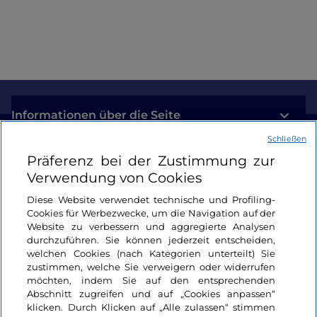
Informationen über die Seite
Schließen
Nützliche Links
Präferenz bei der Zustimmung zur
Verwendung von Cookies
Login
Diese Website verwendet technische und Profiling-
Cookies für Werbezwecke, um die Navigation auf der
Bleiben wir in Kontakt
Website zu verbessern und aggregierte Analysen
durchzuführen. Sie können jederzeit entscheiden,
welchen Cookies (nach Kategorien unterteilt) Sie
zustimmen, welche Sie verweigern oder widerrufen
möchten, indem Sie auf den entsprechenden
Abschnitt zugreifen und auf „Cookies anpassen“
klicken. Durch Klicken auf „Alle zulassen“ stimmen