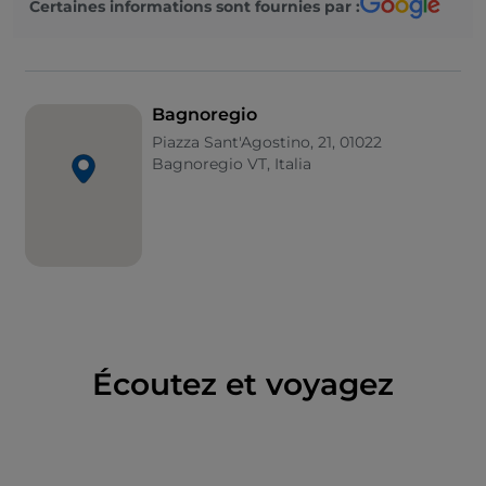
Certaines informations sont fournies par :
Docteur de l'Église. Le lien avec le saint est visible
partout : dans la toponymie, dans les célébrations de
juillet, dans le petit musée qui lui est consacré. Le
centre historique s'ouvre sur la Valle dei Calanchi,
Bagnoregio
l'un des paysages géologiques les plus singuliers du
Piazza Sant'Agostino, 21, 01022
Latium : des crêtes d'argile sculptées par l'érosion,
Bagnoregio VT, Italia
qui changent de couleur selon la lumière, du gris de
l'aube à l’ocre du coucher de soleil. Depuis
Bagnoregio, on peut contempler le paysage loin de
la foule de Civita : un point d'observation plus
paisible, mais tout aussi spectaculaire.
Lieux de culte et de mémoire
À Civita, de la maison natale de Saint Bonaventure -
Écoutez et voyagez
en partie transformée en église au XVIᵉ siècle - ne
subsistent aujourd’hui que des ruines au bord de la
falaise. La grotte de Saint Bonaventure, ancienne
tombe étrusque près du Belvédère de San