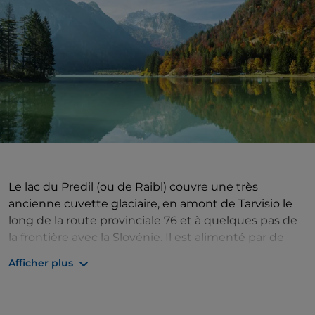
Le lac du Predil (ou de Raibl) couvre une très
ancienne cuvette glaciaire, en amont de Tarvisio le
long de la route provinciale 76 et à quelques pas de
la frontière avec la Slovénie. Il est alimenté par de
nombreux ruisseaux qui descendent des
Afficher plus
montagnes environnantes, donnant aux eaux des
couleurs vert-bleues intenses. En hiver, le Predil gèle,
mais en été, vous pouvez prendre le soleil sur ses