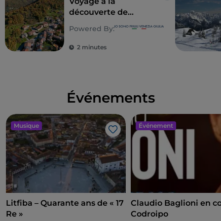
Voyage à la
découverte de
Cividale del Friuli et
Powered By:
des vallées du
Natisone
2 minutes
Événements
Musique
Événement
J’aime
Litfiba – Quarante ans de « 17
Claudio Baglioni en c
Re »
Codroipo