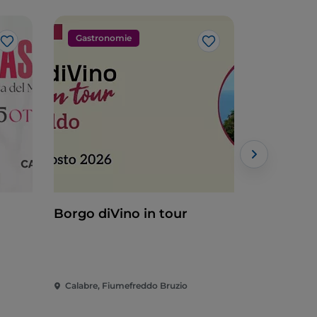
Gastronomie
Musique
J’aime
J’aime
Borgo diVino in tour
Arcella Op
Sal Da Vi
Calabre, Fiumefreddo Bruzio
Calabre, Sa