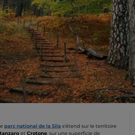
le
parc national de la Sila
s'étend sur le territoire
tanzaro
et
Crotone
, sur une superficie de