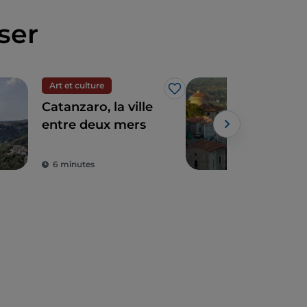
ser
Art et culture
Spir
J’aime
Catanzaro, la ville
Un i
entre deux mers
de 1
déc
Mon
6 minutes
3 m
Lai