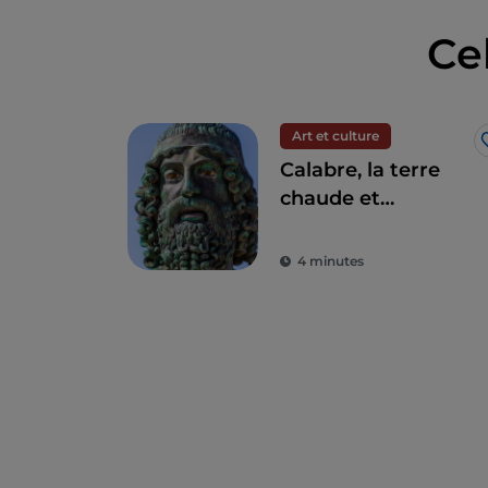
Ce
Art et culture
Calabre, la terre
chaude et
charmante des
bronzes de Riace
4 minutes