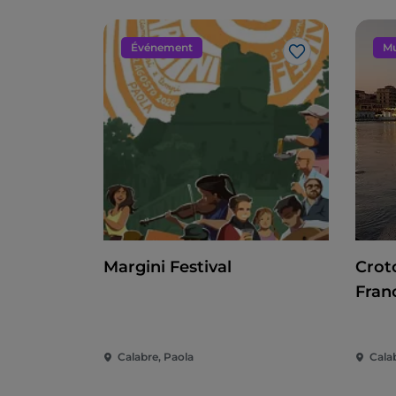
Événement
Mu
J’aime
Margini Festival
Crot
Fran
Calabre, Paola
Cala