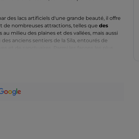
 des lacs artificiels d'une grande beauté, il offre
et de nombreuses attractions, telles que
des
s au milieu des plaines et des vallées, mais aussi
g des anciens sentiers de la Sila, entourés de
es et de sanctuaires. Parmi les façons les plus
, il y a l'
équitation
, qui longe des sites
la »
, des arbres de 45 mètres de haut, aux anciens
ski de fond
et de
raquettes
entrent en symbiose
ervée, loin des pistes de ski bondées. En été par
lanches de surf
, pour une sortie à la surface des
se prête parfaitement à l'observation et offre mille
x
et la
photographie de nature
.