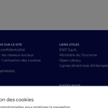
S SUR LE SITE
LIENS UTILES
 confidentialité
ENIT S.p.A.
r les réseaux sociaux
Ministère du Tourisme
 l’utilisation des cookies
Open Library
é
Lignes directrices d’interopér
générales
SUIVEZ-NOUS
ion des cookies
 promotionnelles, pour améliorer la navigation