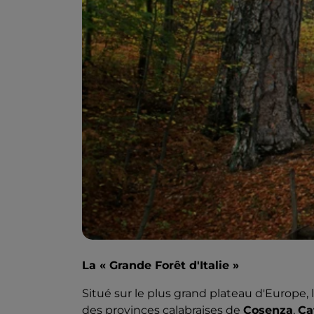
La « Grande Forêt d'Italie »
Situé sur le plus grand plateau d'Europe, 
des provinces calabraises de
Cosenza
,
Ca