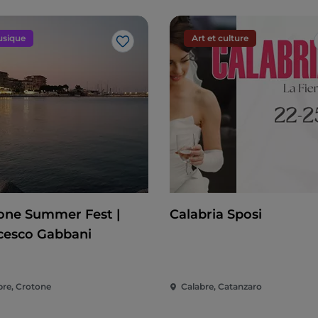
sique
Art et culture
J’aime
one Summer Fest |
Calabria Sposi
cesco Gabbani
bre, Crotone
Calabre, Catanzaro