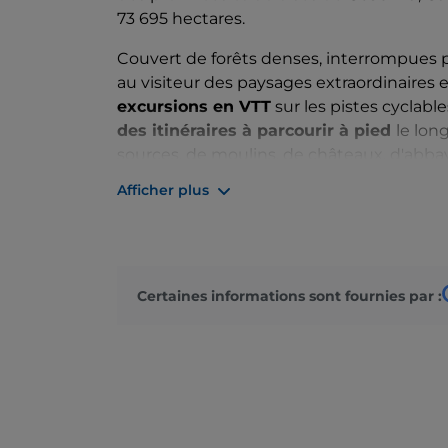
73 695 hectares.
Couvert de forêts denses, interrompues par
au visiteur des paysages extraordinaires 
excursions en VTT
sur les pistes cyclable
des itinéraires à parcourir à pied
le lon
sources, de moulins, de châteaux, d'abbay
originales de traverser les merveilles du parc
Afficher plus
intéressants, depuis les
« Géants de la Si
tratturi
des contrebandiers
.
Certaines informations sont fournies par :
Lorsque la neige tombe, les amateurs de
parfaite avec le silence de la nature prés
contre, feu vert aux
voiliers
,
canoës et p
lacs artificiels.
La riche faune du parc national de la Sila 
occasions pour l'
observation des oiseau