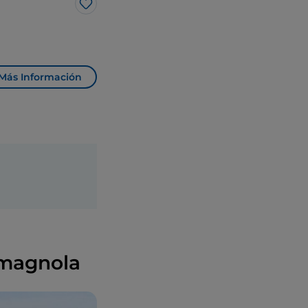
Me gusta
Más Información
omagnola