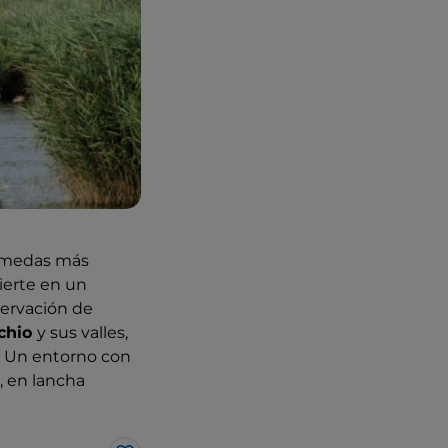
húmedas más
ierte en un
bservación de
chio
y sus valles,
. Un entorno con
, en lancha