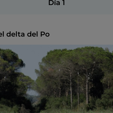
Día 1
l delta del Po