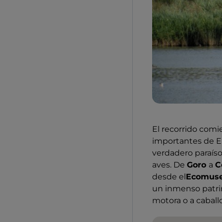
El recorrido comi
importantes de Eu
verdadero paraíso 
aves. De
Goro
a
C
desde el
Ecomuse
un inmenso patrim
motora o a caballo