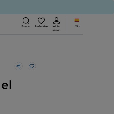
ES
Buscar
Preferidos
Iniciar
sesión
Me gusta
el