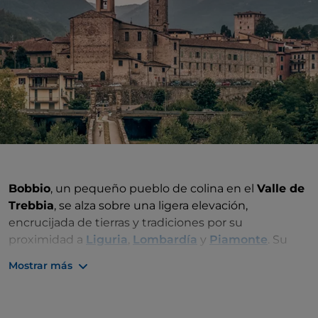
Bobbio
, un pequeño pueblo de colina en el
Valle de
Trebbia
, se alza sobre una ligera elevación,
encrucijada de tierras y tradiciones por su
proximidad a
Liguria
,
Lombardía
y
Piamonte
. Su
estructura y aspecto hablan de sus raíces
Mostrar más
medievales, y el Ponte Gobbo, tradicionalmente
llamado también el
Puente del Diablo
, es el
protagonista de relatos y leyendas que los