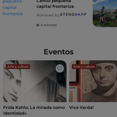
Cento: pequeña
capital fronteriza
Powered by:
5 minutos
Eventos
Arte y cultura
Arte y cultura
Me gusta
Frida Kahlo. La mirada como
Viva Varda!
identidad»