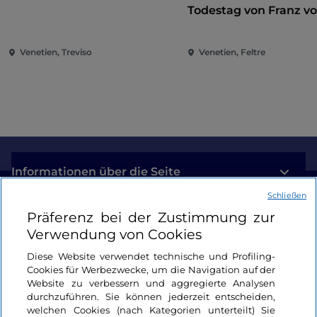
Todestag von Franz v
Assisi
Venetien, Treviso
Venetien, Feltre
Informationen über die Seite
Schließen
Nützliche Links
Präferenz bei der Zustimmung zur
Verwendung von Cookies
Login
Diese Website verwendet technische und Profiling-
Cookies für Werbezwecke, um die Navigation auf der
Bleiben wir in Kontakt
Website zu verbessern und aggregierte Analysen
durchzuführen. Sie können jederzeit entscheiden,
welchen Cookies (nach Kategorien unterteilt) Sie