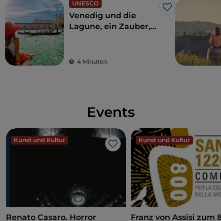
UNESCO
Like
Venedig und die
Lagune, ein Zauber,
der einfach
unglaublich ist
4 Minuten
Events
Kunst und Kultur
Kunst und Kultur
Like
Renato Casaro. Horror
Franz von Assisi zum 