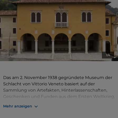
1/4
Das am 2. November 1938 gegründete Museum der
Schlacht von Vittorio Veneto basiert auf der
Sammlung von Artefakten, Hinterlassenschaften,
Geschenken und Funden aus dem Ersten Weltkrieg,
die von Luigi Marson, einem ehemaligen Grenadier
Mehr anzeigen
und „Ragazzo del '99“ (Junge von 1899), gesammelt
wurden. Die Sammlung wurde dank des wichtigen