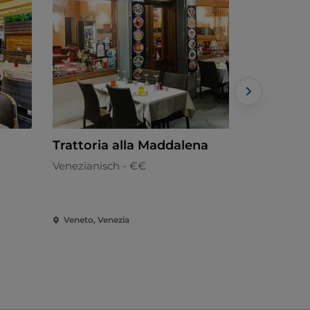
Trattoria alla Maddalena
Combo Lo
Venezianisch - €€
Italienisch
Veneto, Venezia
Veneto, Ven