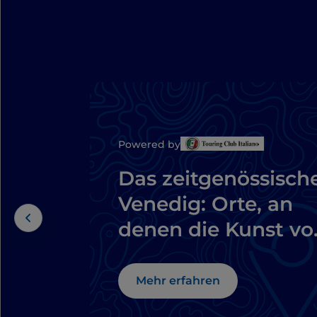
Powered by
Das zeitgenössisch
Venedig: Orte, an
denen die Kunst vo
gestern auf die von
heute trifft
Mehr erfahren