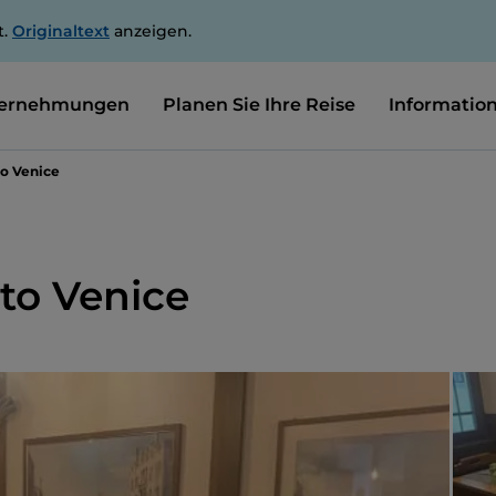
t.
Originaltext
anzeigen.
ernehmungen
Planen Sie Ihre Reise
Informatio
to Venice
to Venice