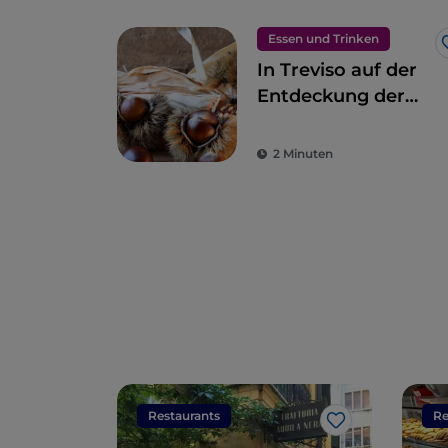
Essen und Trinken
In Treviso auf der
Entdeckung der
Marroni del
Monfenera IGP
2 Minuten
Restaurants
Re
Like