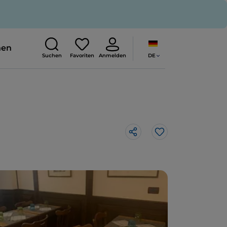
nen
DE
Suchen
Favoriten
Anmelden
Like