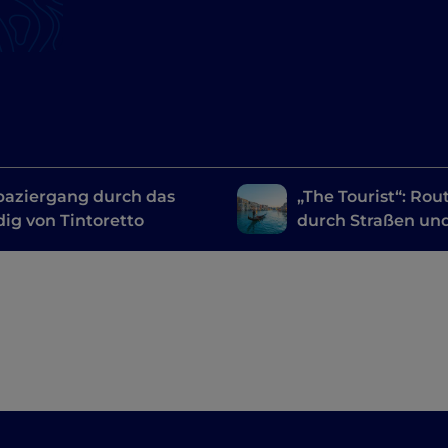
paziergang durch das
„The Tourist“: Rou
ig von Tintoretto
durch Straßen un
Kanäle mit Angel
Jolie und Johnny