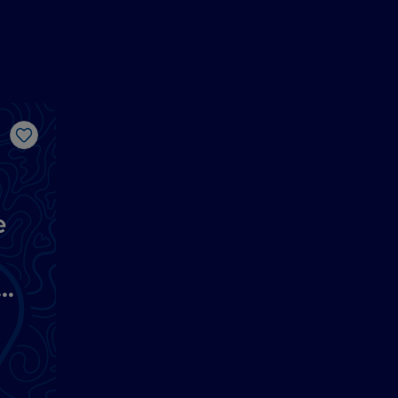
Like
e
n