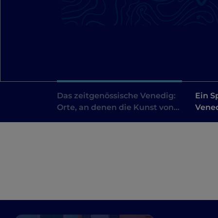
Das zeitgenössische Venedig:
Ein S
Orte, an denen die Kunst von
Vened
gestern auf die von heute trifft