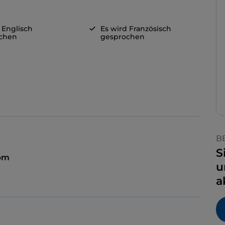
 Englisch
Es wird Französisch
chen
gesprochen
B
S
 pm
u
a