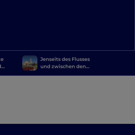
te
Jenseits des Flusses
d
und zwischen den
ina
Bäumen
 Depp