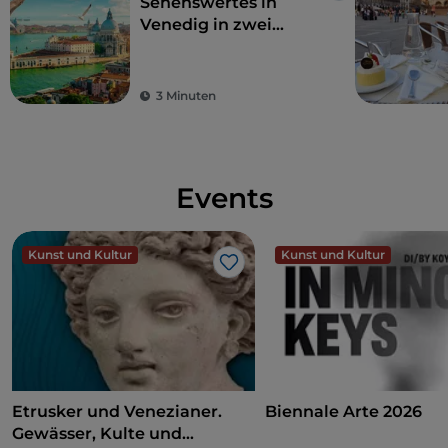
Sehenswertes in
schließlich in das Becken von S. Marco.
Venedig in zwei
Tagen
3 Minuten
Events
Kunst und Kultur
Kunst und Kultur
Like
Etrusker und Venezianer.
Biennale Arte 2026
Gewässer, Kulte und