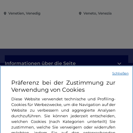
Heiligtümer
Venetien, Venedig
Veneto, Venezia
Informationen über die Seite
Schließen
Nützliche Links
Präferenz bei der Zustimmung zur
Verwendung von Cookies
Login
Diese Website verwendet technische und Profiling-
Cookies für Werbezwecke, um die Navigation auf der
Bleiben wir in Kontakt
Website zu verbessern und aggregierte Analysen
durchzuführen. Sie können jederzeit entscheiden,
welchen Cookies (nach Kategorien unterteilt) Sie
zustimmen, welche Sie verweigern oder widerrufen
möchten, indem Sie auf den entsprechenden