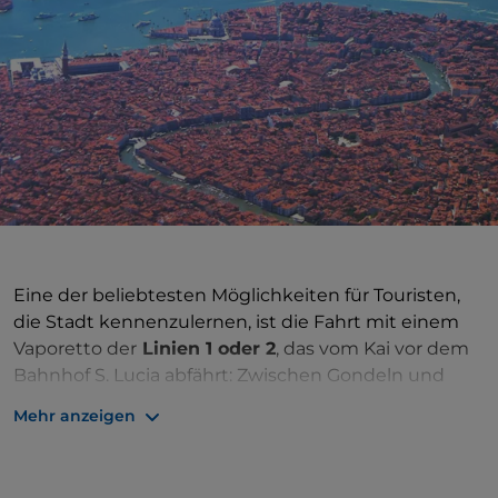
Eine der beliebtesten Möglichkeiten für Touristen,
die Stadt kennenzulernen, ist die Fahrt mit einem
Vaporetto der
Linien 1 oder 2
, das vom Kai vor dem
Bahnhof S. Lucia abfährt: Zwischen Gondeln und
Frachtschiffen fährt das Vaporetto auf dem
Canal
Mehr anzeigen
Grande
über seine gesamte Länge von
3,8 Kilometern und zieht langsam an den
symbolträchtigen Palästen der Republik Venedig