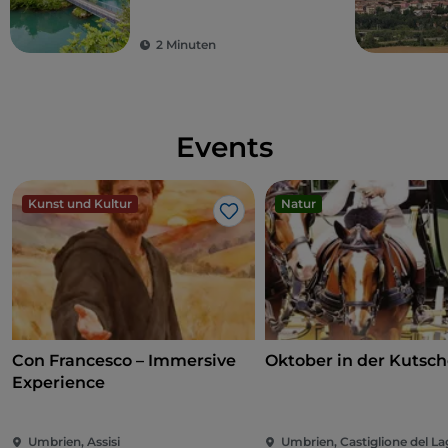
Wasserfällen
und Nachdenken einlädt, ein Ort, an dem
Architektur, Landschaft und Geschichte harmonisch
2 Minuten
miteinander verschmelzen und ein
außergewöhnliches Erlebnis bieten.
Events
Kunst und Kultur
Natur
Like
Con Francesco – Immersive
Oktober in der Kutsc
Experience
Umbrien, Assisi
Umbrien, Castiglione del L