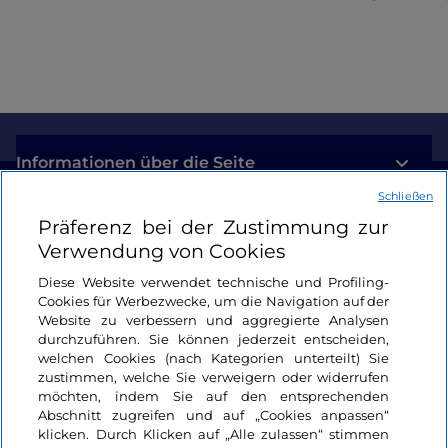
Informationen über die Seite
Schließen
Nützliche Links
Präferenz bei der Zustimmung zur
Verwendung von Cookies
Login
Diese Website verwendet technische und Profiling-
Cookies für Werbezwecke, um die Navigation auf der
Bleiben wir in Kontakt
Website zu verbessern und aggregierte Analysen
durchzuführen. Sie können jederzeit entscheiden,
welchen Cookies (nach Kategorien unterteilt) Sie
zustimmen, welche Sie verweigern oder widerrufen
möchten, indem Sie auf den entsprechenden
Abschnitt zugreifen und auf „Cookies anpassen“
klicken. Durch Klicken auf „Alle zulassen“ stimmen