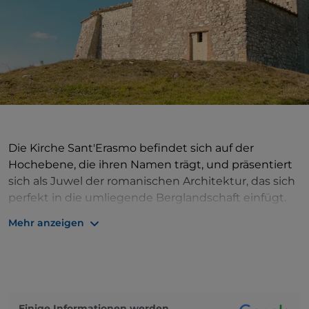
Die Kirche Sant'Erasmo befindet sich auf der
Hochebene, die ihren Namen trägt, und präsentiert
sich als Juwel der romanischen Architektur, das sich
perfekt in die umliegende Berglandschaft einfügt.
Diese Kirche aus lokalem Stein ist eine perfekte
Mehr anzeigen
Synthese aus Spiritualität und Natur. Ihre
abgelegene Lage, die zwischen Himmel und Erde
schwebt, dominiert das Becken von Terni und bietet
den Besuchern eine Atmosphäre des Friedens und
der Sammlung, in der sich die Stille des Berges mit
Einige Informationen werden