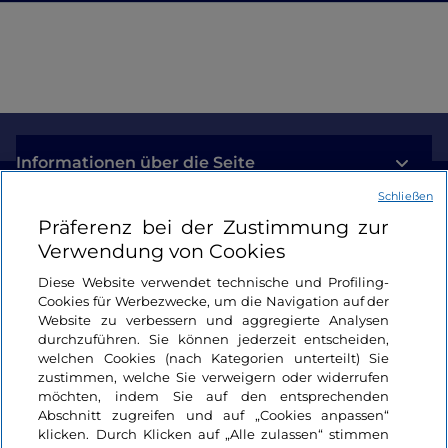
Informationen über die Seite
Schließen
Nützliche Links
Präferenz bei der Zustimmung zur
Verwendung von Cookies
Login
Diese Website verwendet technische und Profiling-
Cookies für Werbezwecke, um die Navigation auf der
Bleiben wir in Kontakt
Website zu verbessern und aggregierte Analysen
durchzuführen. Sie können jederzeit entscheiden,
welchen Cookies (nach Kategorien unterteilt) Sie
zustimmen, welche Sie verweigern oder widerrufen
möchten, indem Sie auf den entsprechenden
Abschnitt zugreifen und auf „Cookies anpassen“
klicken. Durch Klicken auf „Alle zulassen“ stimmen