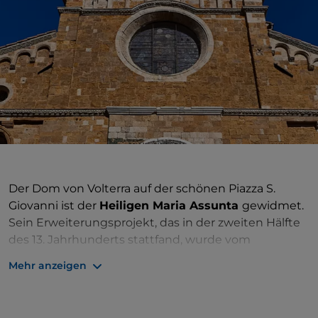
Der Dom von Volterra auf der schönen Piazza S.
Giovanni ist der
Heiligen Maria Assunta
gewidmet.
Sein Erweiterungsprojekt, das in der zweiten Hälfte
des 13. Jahrhunderts stattfand, wurde vom
Kunsthistoriker Giorgio Vasari einem der Meister der
Mehr anzeigen
gotischen Skulptur, Nicola Pisano, zugeschrieben.
Auf der linken Seite der Kathedrale befindet sich die
Kapelle der Addolorata
, in der sich ein
Fresko von