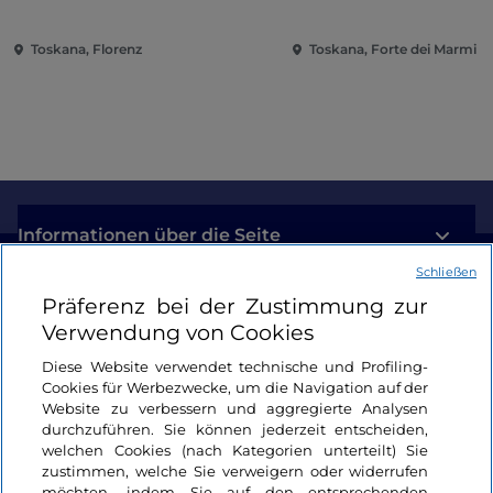
Toskana, Florenz
Toskana, Forte dei Marmi
Informationen über die Seite
Schließen
Nützliche Links
Präferenz bei der Zustimmung zur
Verwendung von Cookies
Login
Diese Website verwendet technische und Profiling-
Cookies für Werbezwecke, um die Navigation auf der
Bleiben wir in Kontakt
Website zu verbessern und aggregierte Analysen
durchzuführen. Sie können jederzeit entscheiden,
welchen Cookies (nach Kategorien unterteilt) Sie
zustimmen, welche Sie verweigern oder widerrufen
möchten, indem Sie auf den entsprechenden