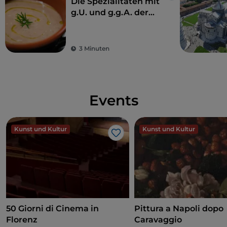
Die Spezialitäten mit
g.U. und g.g.A. der
Toskana
3 Minuten
Events
Kunst und Kultur
Kunst und Kultur
Like
50 Giorni di Cinema in
Pittura a Napoli dopo
Florenz
Caravaggio