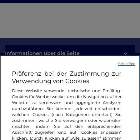
Informationen über die Seite
Schließen
Nützliche Links
Präferenz bei der Zustimmung zur
Verwendung von Cookies
Login
Diese Website verwendet technische und Profiling-
Cookies für Werbezwecke, um die Navigation auf der
Bleiben wir in Kontakt
Website zu verbessern und aggregierte Analysen
durchzuführen. Sie können jederzeit entscheiden,
welchen Cookies (nach Kategorien unterteilt) Sie
zustimmen, welche Sie verweigern oder widerrufen
möchten, indem Sie auf den entsprechenden
Abschnitt zugreifen und auf „Cookies anpassen“
klicken. Durch Klicken auf „Alle zulassen“ stimmen