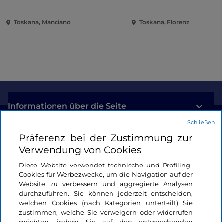
Saturnia
Toskana, Manciano
Toskana, Florenz
Informationen über die Seite
Schließen
Nützliche Links
Präferenz bei der Zustimmung zur
Verwendung von Cookies
Login
Diese Website verwendet technische und Profiling-
Cookies für Werbezwecke, um die Navigation auf der
Bleiben wir in Kontakt
Website zu verbessern und aggregierte Analysen
durchzuführen. Sie können jederzeit entscheiden,
welchen Cookies (nach Kategorien unterteilt) Sie
zustimmen, welche Sie verweigern oder widerrufen
möchten, indem Sie auf den entsprechenden