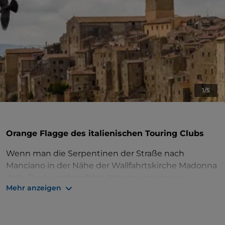
1/5
Orange Flagge des italienischen Touring Clubs
Wenn man die Serpentinen der Straße nach
Manciano in der Nähe der Wallfahrtskirche Madonna
delle Grazie entlangfährt, hat man an einem
Mehr anzeigen
bestimmten Punkt einen außergewöhnlichen Blick
auf Pitigliano: die Häuser, die über dem Rand des
Tuffsteinblocks mit seinen Hohlräumen
liegen, mit