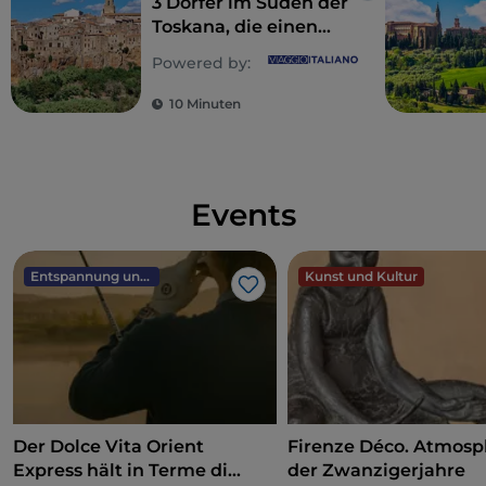
3 Dörfer im Süden der
Toskana, die einen
Besuch wert sind
Powered by:
10 Minuten
Events
Entspannung und Wellness
Kunst und Kultur
Like
Der Dolce Vita Orient
Firenze Déco. Atmos
Express hält in Terme di
der Zwanzigerjahre