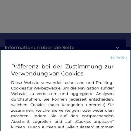
Informationen über die Seite
Schließen
Nützliche Links
Präferenz bei der Zustimmung zur
Verwendung von Cookies
Login
Diese Website verwendet technische und Profiling-
Cookies für Werbezwecke, um die Navigation auf der
Bleiben wir in Kontakt
Website zu verbessern und aggregierte Analysen
durchzuführen. Sie können jederzeit entscheiden,
welchen Cookies (nach Kategorien unterteilt) Sie
zustimmen, welche Sie verweigern oder widerrufen
möchten, indem Sie auf den entsprechenden
Abschnitt zugreifen und auf „Cookies anpassen“
klicken. Durch Klicken auf „Alle zulassen“ stimmen