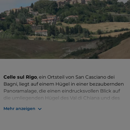
Celle sul Rigo
, ein Ortsteil von San Casciano dei
Bagni, liegt auf einem Hügel in einer bezaubernden
Panoramalage, die einen eindrucksvollen Blick auf
die umliegenden Hügel des Val di Chiana und des
Val d'Orcia sowie nach Westen auf das Massiv des
Mehr anzeigen
Monte Amiata bietet. Die besondere Beschaffenheit
der Ortschaft entwickelt sich nach einem
regelmäßigen Grundriss, der für ein Dorf