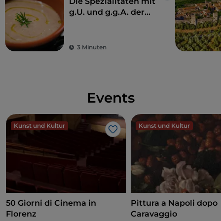
Die Spezialitäten mit
g.U. und g.g.A. der
Toskana
3 Minuten
Events
Kunst und Kultur
Kunst und Kultur
Like
50 Giorni di Cinema in
Pittura a Napoli dopo
Florenz
Caravaggio