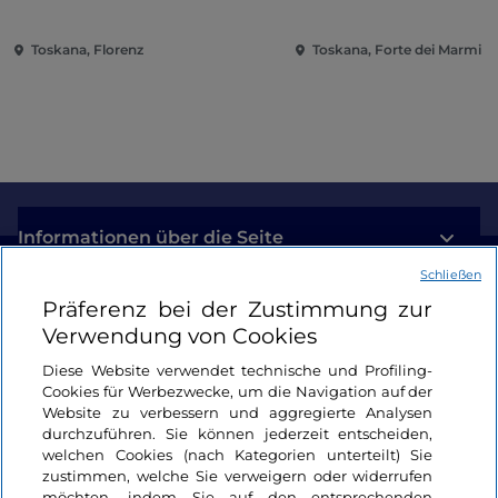
Toskana, Florenz
Toskana, Forte dei Marmi
Informationen über die Seite
Schließen
Nützliche Links
Präferenz bei der Zustimmung zur
Verwendung von Cookies
Login
Diese Website verwendet technische und Profiling-
Cookies für Werbezwecke, um die Navigation auf der
Bleiben wir in Kontakt
Website zu verbessern und aggregierte Analysen
durchzuführen. Sie können jederzeit entscheiden,
welchen Cookies (nach Kategorien unterteilt) Sie
zustimmen, welche Sie verweigern oder widerrufen
möchten, indem Sie auf den entsprechenden