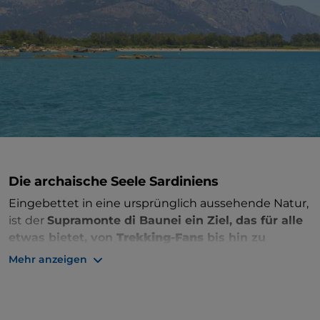
Die archaische Seele Sardiniens
Eingebettet in eine ursprünglich aussehende Natur,
ist der
Supramonte di Baunei ein Ziel, das für alle
etwas bietet, von
Trekking-Fans
bis hin zu
Liebhabern atemberaubender Ausblicke, die den
Mehr anzeigen
Blick vom Gennargentu bis zum Golf von Orosei
schweifen lassen können. Das Gelände erstreckt
sich über das Gebiet der
Ogliastra
mit