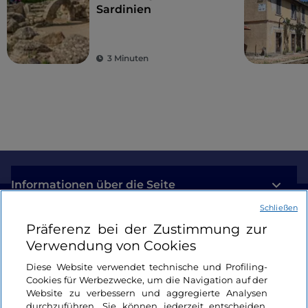
Sardinien
3 Minuten
Informationen über die Seite
Schließen
Nützliche Links
Präferenz bei der Zustimmung zur
Verwendung von Cookies
Login
Diese Website verwendet technische und Profiling-
Cookies für Werbezwecke, um die Navigation auf der
Bleiben wir in Kontakt
Website zu verbessern und aggregierte Analysen
durchzuführen. Sie können jederzeit entscheiden,