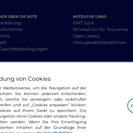
EN ÜBER DIE SEITE
NÜTZLICHE LINKS
zerklärung
ENIT S.p.A.
-Richtlinie
Ministerium für Tourismus
linie
Open Library
heit
Interoperabilitätsleitlinien
 Geschäftsbedingungen
BLEIBEN WIR IN KONTAKT
dung von Cookies
ür Werbezwecke, um die Navigation auf der
ühren. Sie können jederzeit entscheiden,
n, welche Sie verweigern oder widerrufen
ifen und auf „Cookies anpassen“ klicken.
ookies auf Ihrem Gerät zu speichern. Die
avigation ohne Cookies oder andere Tracking-
alten werden. Wenn Sie Ihre Einwilligung
sierten Inhalten auf der Grundlage Ihrer