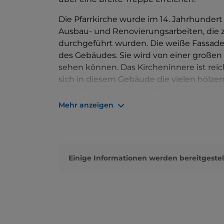
Die Pfarrkirche wurde im 14. Jahrhundert
Ausbau- und Renovierungsarbeiten, die z
durchgeführt wurden. Die weiße Fassade 
des Gebäudes. Sie wird von einer großen
sehen können. Das Kircheninnere ist reic
sich in diesem Gebäude die vielen hölze
eine
Skulptur von San Giacomo Maggio
Taufbecken
aus dem
18. Jahrhundert
. 
Mehr anzeigen
gewidmet und steht im Mittelpunkt der Pa
stattfindet.
Einige Informationen werden bereitgestel