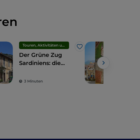
ren
Touren, Aktivitäten und Erlebnisse
Dörf
Like
Der Grüne Zug
Die
Sardiniens: die
Wan
Wiederentdeckung
von
der Langsamkeit
3 Minuten
2 M