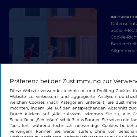
INFORMATION
Datenschut
Social-Media
Cookie-Richt
Barrierefrei
Allgemeine
Präferenz bei der Zustimmung zur Verwen
Diese Website verwendet technische und Profiling-Cookies f
Website zu verbessern und aggregierte Analysen durchzuf
welchen Cookies (nach Kategorien unterteilt) Sie zustimme
möchten, indem Sie auf den entsprechenden Abschnitt zugre
Durch Klicken auf „Alle zulassen“ stimmen Sie zu, alle C
Schaltfläche „Schließen“ schließt das Banner. Sie setzen die N
Tools fort, während technisch notwendige Cookies beibeh
verweigern, können Sie weiter surfen, ohne von personali