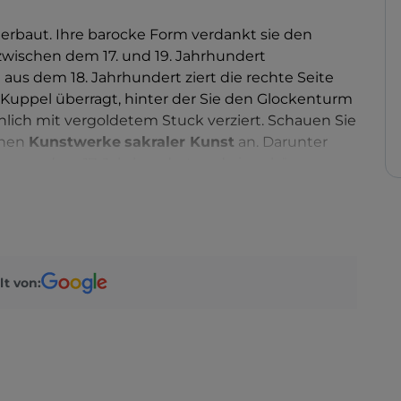
 erbaut. Ihre barocke Form verdankt sie den
wischen dem 17. und 19. Jahrhundert
aus dem 18. Jahrhundert ziert die rechte Seite
 Kuppel überragt, hinter der Sie den Glockenturm
hlich mit vergoldetem Stuck verziert. Schauen Sie
rnen
Kunstwerke
sakraler Kunst
an. Darunter
re
aus dem 17. Jahrhundert und ein schönes
Die Kirche ist dem Schutzpatron von Orosei
tronatsfestes, das jedes Jahr am 25. Juli
lt von: