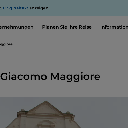
t.
Originaltext
anzeigen.
ernehmungen
Planen Sie Ihre Reise
Informatio
aggiore
 Giacomo Maggiore