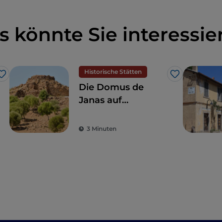
s könnte Sie interessie
Historische Stätten
Like
Like
Die Domus de
Janas auf
Sardinien:
Entdecken Sie die
3 Minuten
in den Felsen
gehauenen Gräber