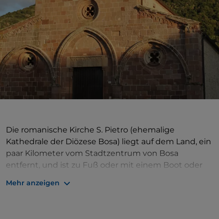
Die romanische Kirche S. Pietro (ehemalige
Kathedrale der Diözese Bosa) liegt auf dem Land, ein
paar Kilometer vom Stadtzentrum von Bosa
entfernt, und ist zu Fuß oder mit einem Boot oder
Tretboot unter der Brücke der Via Roma zu
Mehr anzeigen
erreichen. Der zentrale Baukörper im lombardisch-
romanischen Stil wurde 1062–73 auf Geheiß von
Bischof Costantino de Castra errichtet, wie aus einer