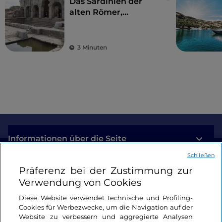
Das Sardinien der
alten Römer,
Amphitheater und
antike Kolonien
3 Minuten
Informationen über die Seite
Schließen
Nützliche Links
Präferenz bei der Zustimmung zur
Verwendung von Cookies
Login
Diese Website verwendet technische und Profiling-
Cookies für Werbezwecke, um die Navigation auf der
Bleiben wir in Kontakt
Website zu verbessern und aggregierte Analysen