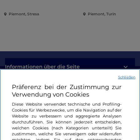
Wiedereröffnung der
Eroberung der Renai
Borromäischen Inseln und
Piemont, Stresa
Piemont, Turin
der Villa Taranto
Informationen über die Seite
Schließen
Nützliche Links
Präferenz bei der Zustimmung zur
Verwendung von Cookies
Login
Diese Website verwendet technische und Profiling-
Cookies für Werbezwecke, um die Navigation auf der
Bleiben wir in Kontakt
Website zu verbessern und aggregierte Analysen
durchzuführen. Sie können jederzeit entscheiden,
welchen Cookies (nach Kategorien unterteilt) Sie
zustimmen, welche Sie verweigern oder widerrufen
möchten, indem Sie auf den entsprechenden