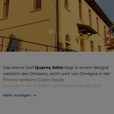
Das kleine Dorf
Quarna Sotto
liegt in einem Bergtal
westlich des Ortasees, nicht weit von Omegna in der
Provinz Verbano-Cusio-Ossola.
Umgeben von Wäldern und Weiden ist das Dorf
sowohl für seine schöne natürliche Umgebung als
Mehr anzeigen
auch für seine langjährige Tradition der
Herstellung
von Blasinstrumenten bekannt
.
Quarna Sotto entstand wahrscheinlich aufgrund des