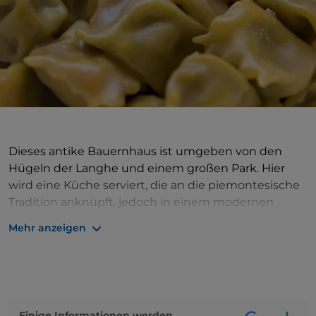
Dieses antike Bauernhaus ist umgeben von den
Hügeln der Langhe und einem großen Park. Hier
wird eine Küche serviert, die an die piemontesische
Tradition anknüpft, jedoch in einem modernen
Gewand gehalten ist. Auf der Speisekarte finden Sie
Mehr anzeigen
die klassischen Ravioli del Plin, den ebenso
klassischen Bagna Cauda und das Fondue. Wer
möchte, hat die Möglichkeit, am Abend zu verweilen
und zu übernachten.
Einige Informationen werden