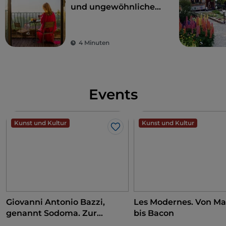
und ungewöhnliche
Hotels, traumhafte
Orte für Touren auf
der Suche nach
4 Minuten
Schönheit
Events
Kunst und Kultur
Kunst und Kultur
Like
Giovanni Antonio Bazzi,
Les Modernes. Von Ma
genannt Sodoma. Zur
bis Bacon
Eroberung der Renaissance