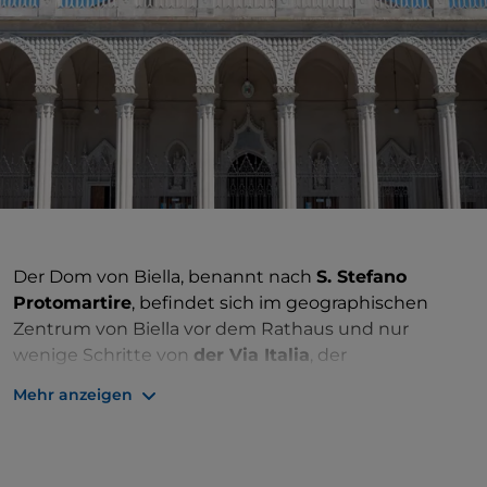
Der Dom von Biella, benannt nach
S. Stefano
Protomartire
, befindet sich im geographischen
Zentrum von Biella vor dem Rathaus und nur
wenige Schritte von
der Via Italia
, der
Haupteinkaufsstraße der Stadt, entfernt.
Mehr anzeigen
Schon bei der Betrachtung der besonderen
neugotischen Fassade (die zu Beginn des
19. Jahrhunderts hinzugefügt wurde) wird deutlich,