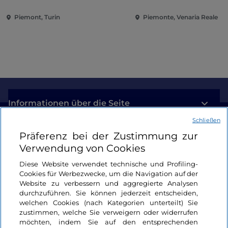
Piemont, Turin
Piemonte, Venaria Reale
Informationen über die Seite
Schließen
Nützliche Links
Präferenz bei der Zustimmung zur
Verwendung von Cookies
Login
Diese Website verwendet technische und Profiling-
Cookies für Werbezwecke, um die Navigation auf der
Bleiben wir in Kontakt
Website zu verbessern und aggregierte Analysen
durchzuführen. Sie können jederzeit entscheiden,
welchen Cookies (nach Kategorien unterteilt) Sie
zustimmen, welche Sie verweigern oder widerrufen
möchten, indem Sie auf den entsprechenden