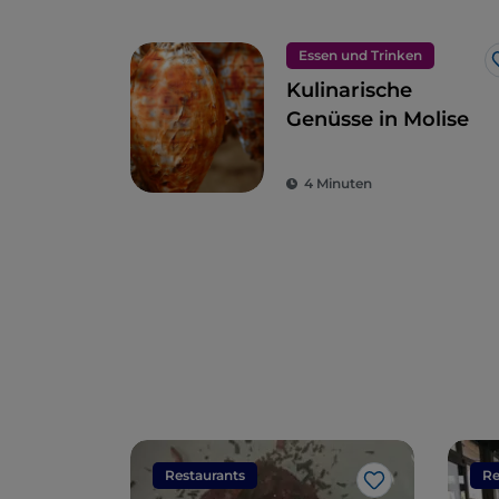
Essen und Trinken
Kulinarische
Genüsse in Molise
4 Minuten
Restaurants
Re
Like