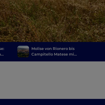
se:
Molise von Rionero bis
n
Campitello Matese mit
ese
dem Fahrrad
entdecken