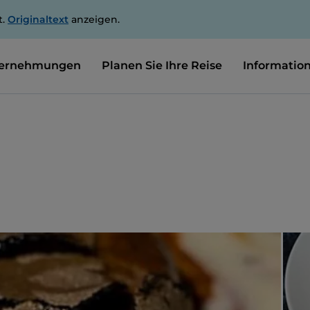
t.
Originaltext
anzeigen.
ernehmungen
Planen Sie Ihre Reise
Informatio