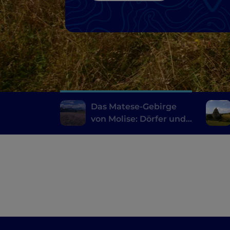
Das Matese-Gebirge
von Molise: Dörfer und
filmwürdige
Landschaften