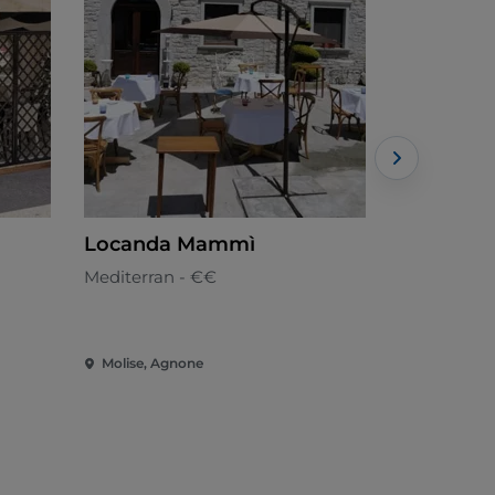
Locanda Mammì
De mari
Mediterran - €€
Molise, Agnone
Molise, Ca