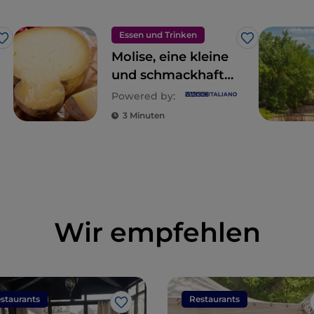
Essen und Trinken
Like
Like
Molise, eine kleine
und schmackhafte
Schatzkammer an
Powered by:
„identitätsstiftenden“
3 Minuten
Gerichten und
Produkten
Wir empfehlen
staurants
Restaurants
Like