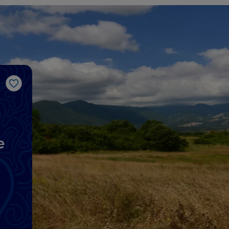
Like
e