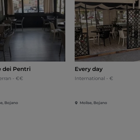
 dei Pentri
Every day
erran - €€
International - €
se, Bojano
Molise, Bojano