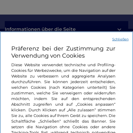
Informationen über die Seite
Schließen
Nützliche Links
Präferenz bei der Zustimmung zur
Verwendung von Cookies
Login
Diese Website verwendet technische und Profiling-
Cookies für Werbezwecke, um die Navigation auf der
Bleiben wir in Kontakt
Website zu verbessern und aggregierte Analysen
durchzuführen. Sie können jederzeit entscheiden,
welchen Cookies (nach Kategorien unterteilt) Sie
zustimmen, welche Sie verweigern oder widerrufen
möchten, indem Sie auf den entsprechenden
Abschnitt zugreifen und auf „Cookies anpassen“
klicken. Durch Klicken auf „Alle zulassen“ stimmen
Sie zu, alle Cookies auf Ihrem Gerät zu speichern. Die
Schaltfläche „Schließen“ schließt das Banner. Sie
setzen die Navigation ohne Cookies oder andere
Tracking-Tools fort, während technisch notwendige