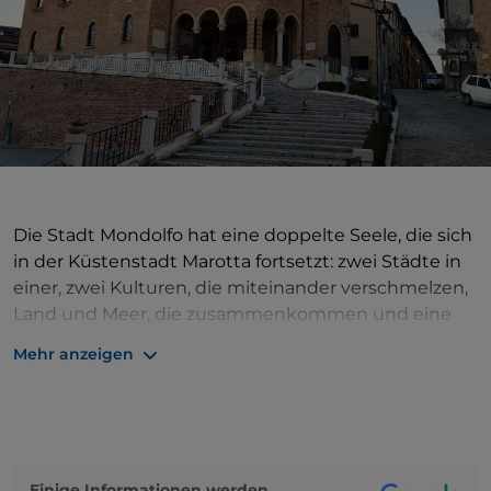
Die Stadt Mondolfo hat eine doppelte Seele, die sich
in der Küstenstadt Marotta fortsetzt: zwei Städte in
einer, zwei Kulturen, die miteinander verschmelzen,
Land und Meer, die zusammenkommen und eine
einzigartige und facettenreiche Identität schaffen.
Mehr anzeigen
Diese doppelte Seele zeigt sich vor allem in der
Küche und in der kulinarischen Tradition: Gerichte
auf der Basis von Bohnenmehl und Fisch
dominieren die Speisekarte, wie die Spaghetti alla
Mondolfese und die Garagoj, die Meeresfrüchte,
Einige Informationen werden