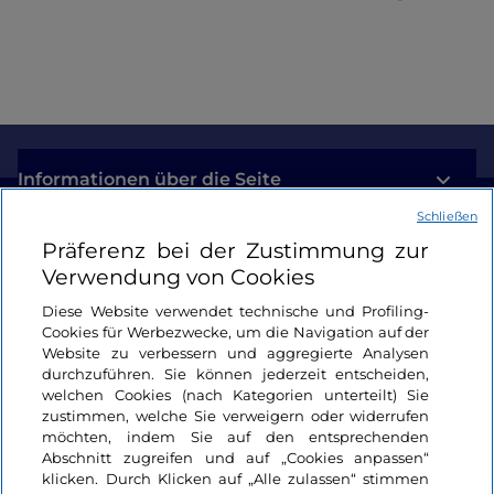
Informationen über die Seite
Schließen
Nützliche Links
Präferenz bei der Zustimmung zur
Verwendung von Cookies
Login
Diese Website verwendet technische und Profiling-
Cookies für Werbezwecke, um die Navigation auf der
Bleiben wir in Kontakt
Website zu verbessern und aggregierte Analysen
durchzuführen. Sie können jederzeit entscheiden,
welchen Cookies (nach Kategorien unterteilt) Sie
zustimmen, welche Sie verweigern oder widerrufen
möchten, indem Sie auf den entsprechenden
Abschnitt zugreifen und auf „Cookies anpassen“
klicken. Durch Klicken auf „Alle zulassen“ stimmen