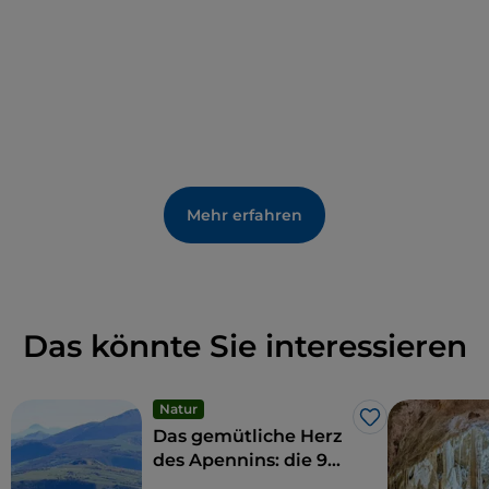
Mollusken „pie' di pellicano“ kosten kann, die von
den lokalen Fischern nach traditioneller Art
zubereitet werden.
Mehr erfahren
Das könnte Sie interessieren
Natur
Like
Das gemütliche Herz
des Apennins: die 9
Gemeinden der