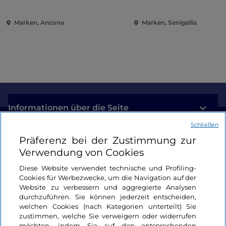
Pinakothek von Ancona
Marken, Ancona
Marken, Senigallia
Informationen über die Seite
Schließen
Nützliche Links
Präferenz bei der Zustimmung zur
Verwendung von Cookies
Login
Diese Website verwendet technische und Profiling-
Cookies für Werbezwecke, um die Navigation auf der
Bleiben wir in Kontakt
Website zu verbessern und aggregierte Analysen
durchzuführen. Sie können jederzeit entscheiden,
welchen Cookies (nach Kategorien unterteilt) Sie
zustimmen, welche Sie verweigern oder widerrufen
möchten, indem Sie auf den entsprechenden