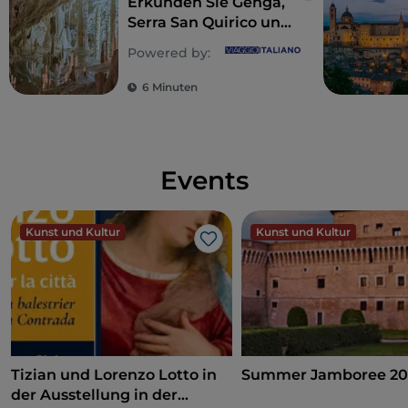
Erkunden Sie Genga,
Serra San Quirico und
Sassoferrato in den
Powered by:
zentralen Marken
6 Minuten
Events
Kunst und Kultur
Kunst und Kultur
Like
Tizian und Lorenzo Lotto in
Summer Jamboree 20
der Ausstellung in der