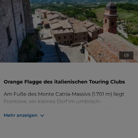
1/3
Orange Flagge des italienischen Touring Clubs
Am Fuße des Monte Catria-Massivs (1.701 m) liegt
Frontone, ein kleines Dorf im umbrisch-
marchesischen Apennin mit einem gesunden und
Mehr anzeigen
milden Klima das ganze Jahr über, umgeben von
schattigen Tälern und grünen Hügeln, die sich
perfekt für Ausflüge und Spaziergänge eignen.