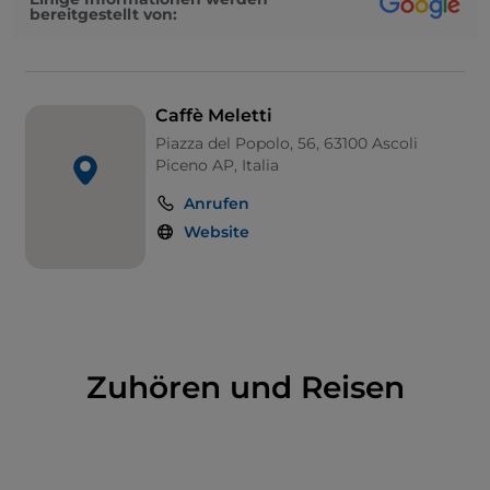
traditionelle Gerichte neu interpretiert.
bereitgestellt von:
Caffè Meletti
Piazza del Popolo, 56, 63100 Ascoli
Piceno AP, Italia
Anrufen
Website
Zuhören und Reisen