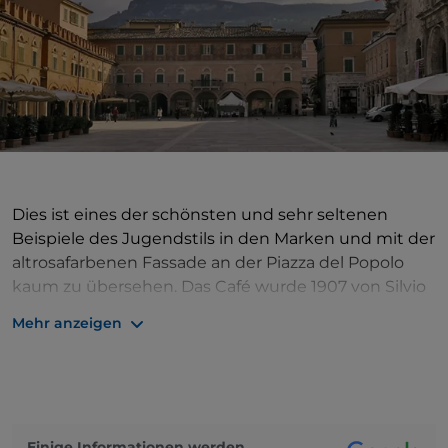
Dies ist eines der schönsten und sehr seltenen
Beispiele des Jugendstils in den Marken und mit der
altrosafarbenen Fassade an der Piazza del Popolo
kaum zu übersehen. Das Café wurde 1907 von Silvio
Meletti eröffnet, einem Likörhersteller, der für seinen
Mehr anzeigen
Anisetta Meletti bekannt ist. Es hat sich seinen
Charme mit einer raffinierten Einrichtung und
historischen Dekoration bis heute bewahrt. Hier
werden klassisches Gebäck und hausgemachtes Eis
angeboten, zudem gibt es ein Restaurant, das
Einige Informationen werden