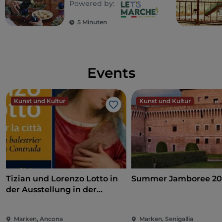
Powered by:
Geschmack auf Kultur
trifft
5 Minuten
Events
Kunst und Kultur
Kunst und Kultur
Like
Tizian und Lorenzo Lotto in
Summer Jamboree 20
der Ausstellung in der
Pinakothek von Ancona
Marken, Ancona
Marken, Senigallia