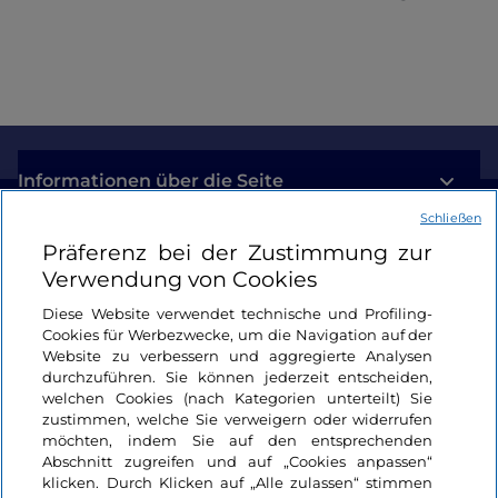
Informationen über die Seite
Schließen
Nützliche Links
Präferenz bei der Zustimmung zur
Verwendung von Cookies
Login
Diese Website verwendet technische und Profiling-
Cookies für Werbezwecke, um die Navigation auf der
Bleiben wir in Kontakt
Website zu verbessern und aggregierte Analysen
durchzuführen. Sie können jederzeit entscheiden,
welchen Cookies (nach Kategorien unterteilt) Sie
zustimmen, welche Sie verweigern oder widerrufen
möchten, indem Sie auf den entsprechenden
Abschnitt zugreifen und auf „Cookies anpassen“
klicken. Durch Klicken auf „Alle zulassen“ stimmen