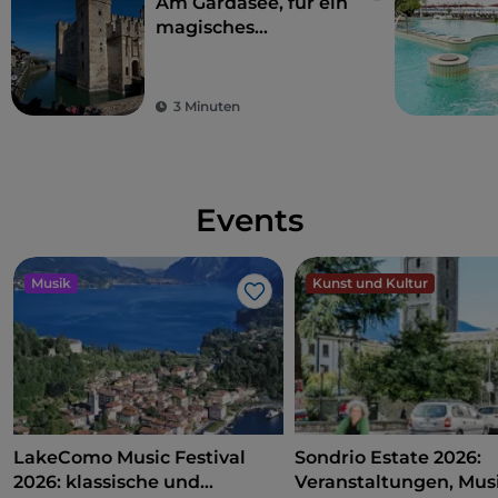
Am Gardasee, für ein
magisches
Wochenende
3 Minuten
Events
Musik
Kunst und Kultur
Like
LakeComo Music Festival
Sondrio Estate 2026:
2026: klassische und
Veranstaltungen, Musi