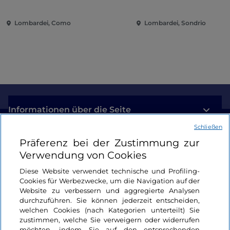
zeitgenössische Musik
und Spaß im Herzen d
zwischen Villen und Gärten
Stadt
Lombardei, Como
Lombardei, Sondrio
am Comer See
Informationen über die Seite
Schließen
Nützliche Links
Präferenz bei der Zustimmung zur
Verwendung von Cookies
Login
Diese Website verwendet technische und Profiling-
Cookies für Werbezwecke, um die Navigation auf der
Bleiben wir in Kontakt
Website zu verbessern und aggregierte Analysen
durchzuführen. Sie können jederzeit entscheiden,
welchen Cookies (nach Kategorien unterteilt) Sie
zustimmen, welche Sie verweigern oder widerrufen
möchten, indem Sie auf den entsprechenden