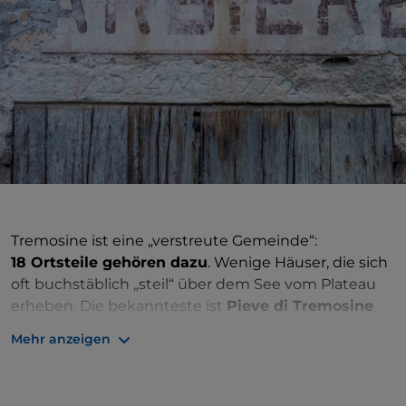
Tremosine ist eine „verstreute Gemeinde“:
18 Ortsteile gehören dazu
. Wenige Häuser, die sich
oft buchstäblich „steil“ über dem See vom Plateau
erheben. Die bekannteste ist
Pieve di Tremosine
(auf 423 Metern Höhe): Von hier aus genießt man
Mehr anzeigen
einen atemberaubenden Blick auf den darunter
liegenden Gardasee. Hier befindet sich die Kirche
San Giovanni Battista aus dem 12. Jahrhundert, die