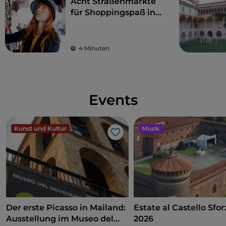
Acht Straßenmärkte
des dritten Viertels, das in einem zusammengefasst
für Shoppingspaß in
ist: die Insel.
Mailand: exklusive
Mode zu kleinen
Preisen
4 Minuten
Events
Kunst und Kultur
Musik
Like
Der erste Picasso in Mailand:
Estate al Castello Sfo
Ausstellung im Museo del
2026