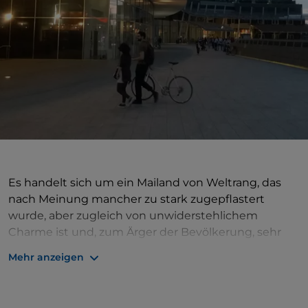
Es handelt sich um ein Mailand von Weltrang, das
nach Meinung mancher zu stark zugepflastert
wurde, aber zugleich von unwiderstehlichem
Charme ist und, zum Ärger der Bevölkerung, sehr
gelobt wird. Das heutige Stadtviertels ist unter
Mehr anzeigen
einem einzigen Namen zusammengefasst, aber das
umfangreiche Stadterneuerungsprojekt, das es in
den ersten Jahrzehnten des dritten Jahrtausends