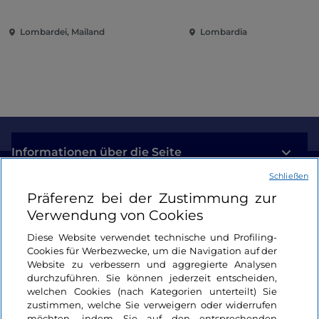
Novecento zwischen Kunst,
Politik und internationalem
Lombardei, Mailand
Lombardia
Engagement
Informationen über die Seite
Schließen
Nützliche Links
Präferenz bei der Zustimmung zur
Verwendung von Cookies
Login
Diese Website verwendet technische und Profiling-
Cookies für Werbezwecke, um die Navigation auf der
Bleiben wir in Kontakt
Website zu verbessern und aggregierte Analysen
durchzuführen. Sie können jederzeit entscheiden,
welchen Cookies (nach Kategorien unterteilt) Sie
zustimmen, welche Sie verweigern oder widerrufen
möchten, indem Sie auf den entsprechenden